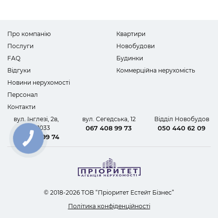
Про компанію
Квартири
Послуги
Новобудови
FAQ
Будинки
Відгуки
Коммерційна нерухомість
Новини нерухомості
Персонал
Контакти
вул. Інглезі, 2в,
вул. Сегедська, 12
Відділ Новобудов
офіс 1033
067 408 99 73
050 440 62 09
067 408 99 74
КНОПКА
ЗВ'ЯЗКУ
© 2018-2026 ТОВ “Пріоритет Естейт Бізнес”
Політика конфіденційності