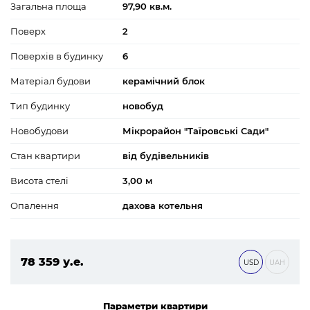
Загальна площа
97,90 кв.м.
Поверх
2
Поверхів в будинку
6
Матеріал будови
керамічний блок
Тип будинку
новобуд
Новобудови
Мікрорайон "Таїровські Сади"
Стан квартири
від будівельників
Висота стелі
3,00 м
Опалення
дахова котельня
78 359 у.е.
USD
UAH
3 369 437 ₴
Параметри квартири