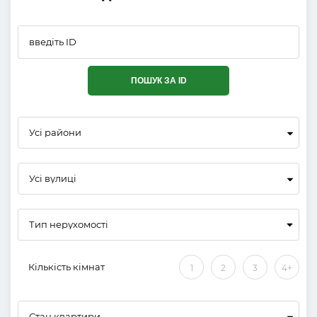
ПОШУК ЗА ID
Усі райони
Усі вулиці
Кількість кімнат
1
2
3
4+
Стан квартири