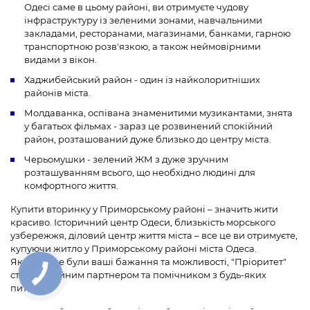
Одесі саме в цьому районі, ви отримуєте чудову
інфраструктуру із зеленими зонами, навчальними
закладами, ресторанами, магазинами, банками, гарною
транспортною розв'язкою, а також неймовірними
видами з вікон.
Хаджибейський район - один із найколоритніших
районів міста.
Молдаванка, оспівана знаменитими музикантами, знята
у багатьох фільмах - зараз це розвинений спокійний
район, розташований дуже близько до центру міста.
Черьомушки - зелений ЖМ з дуже зручним
розташуванням всього, що необхідно людині для
комфортного життя.
Купити вторинку у Приморському районі – значить жити
красиво. Історичний центр Одеси, близькість морського
узбережжя, діловий центр життя міста – все це ви отримуєте,
купуючи житло у Приморському районі міста Одеса.
Якими б не були ваші бажання та можливості, "Пріоритет"
стане надійним партнером та помічником з будь-яких
питань: