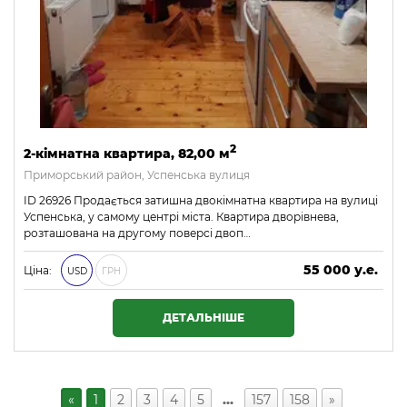
2
2-кімнатна квартира, 82,00 м
Приморський район, Успенська вулиця
ID 26926 Продається затишна двокімнатна квартира на вулиці
Успенська, у самому центрі міста. Квартира дворівнева,
розташована на другому поверсі двоп…
55 000 у.е.
Ціна:
USD
ГРН
2 365 000 ₴
ДЕТАЛЬНІШЕ
«
1
2
3
4
5
…
157
158
»