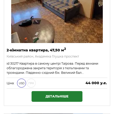
2
2-кімнатна квартира, 47,50 м
Київський район, Академіка Глушка проспект
id 30217 Квартира в самому центрі Таїрова. Перед вікнами
облагороджена закрита територія з тюльпанами та
трояндами. Південно-східний бік. Великий бал…
44 000 у.е.
Ціна:
USD
ГРН
1 892 000 ₴
ДЕТАЛЬНІШЕ