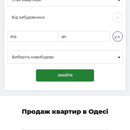
Від забудовника
✓
від
до
у.о.
Виберіть новобудову
ЗНАЙТИ
Продаж квартир в Одесі