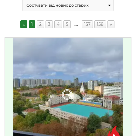
«
1
2
3
4
5
…
157
158
»