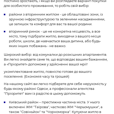
постійно зростають, і якщо ви розглядаєте варіант покупки
для особистого проживання, то робіть свій вибір:
райони з вторинним житлом - це облаштовані зони, із
зручною інфраструктурою та зеленими насадженнями,
це затишок та комфорт для вас та вашої родини.
вторинний ринок - це не конкретна місцевість, а все
місто, тому підібрати житло, виходячи з вашого місця
роботи, школи, де навчається ваша дитина, або будь-
яких інших побажань - не важко.
Широкий вибір: від комуналки до розкішних апартаментів.
Ви легко знайдете саме те, що відповідає вашим бажанням,
а «Пріоритет» допоможе у здійсненні вашої мрії!
укомплектоване житло, повністю готове до вашого
поселення. (Економія часу та грошей)
На нашому сайті ви легко підберете для себе нерухомість у
будь-якому районі Одеси, а професіонали агентства
"Пріоритет" вам із радістю в цьому допоможуть.
Київський район – престижна частина міста. У нього
включені ЖМ "Таїрова", частково ЖМ "Черьомушки", а
також "Совіньйон" та "Чорноморка". Купуючи житло в