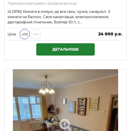
Приморський район, Базарна вулиця
id 29762 Кімната в комуні, де все своє: кухня, санвузол. З
кімнати на балкон. Своя каналізація, електроопалення,
двотарифний лічильник, бойлер 50 л, с…
24 000 у.е.
Ціна:
USD
ГРН
1 032 000 ₴
ДЕТАЛЬНІШЕ