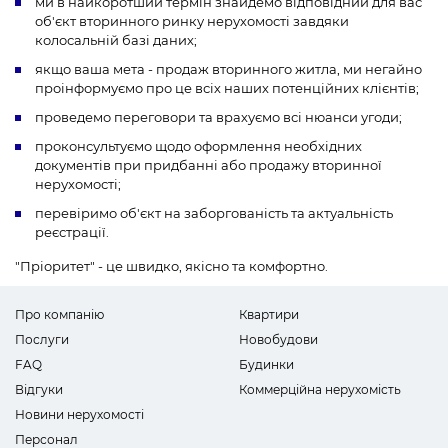
ми в найкоротший термін знайдемо відповідний для вас
об'єкт вторинного ринку нерухомості завдяки
колосальній базі даних;
якщо ваша мета - продаж вторинного житла, ми негайно
проінформуємо про це всіх наших потенційних клієнтів;
проведемо переговори та врахуємо всі нюанси угоди;
проконсультуємо щодо оформлення необхідних
документів при придбанні або продажу вторинної
нерухомості;
перевіримо об'єкт на заборгованість та актуальність
реєстрації.
"Пріоритет" - це швидко, якісно та комфортно.
Про компанію
Квартири
Послуги
Новобудови
FAQ
Будинки
Відгуки
Коммерційна нерухомість
Новини нерухомості
Персонал