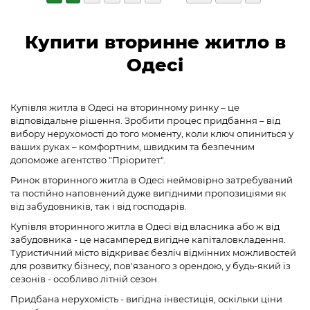
Купити вторинне житло в
Одесі
Купівля житла в Одесі на вторинному ринку – це
відповідальне рішення. Зробити процес придбання – від
вибору нерухомості до того моменту, коли ключ опиниться у
ваших руках – комфортним, швидким та безпечним
допоможе агентство "Пріоритет".
Ринок вторинного житла в Одесі неймовірно затребуваний
та постійно наповнений дуже вигідними пропозиціями як
від забудовників, так і від господарів.
Купівля вторинного житла в Одесі від власника або ж від
забудовника - це насамперед вигідне капіталовкладення.
Туристичний місто відкриває безліч відмінних можливостей
для розвитку бізнесу, пов'язаного з орендою, у будь-який із
сезонів - особливо літній сезон.
Придбана нерухомість - вигідна інвестиція, оскільки ціни