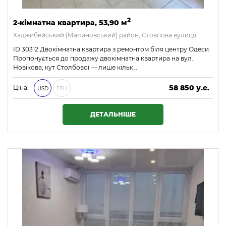
2
2-кімнатна квартира, 53,90 м
Хаджибейський (Малиновський) район, Стовпова вулиця
ID 30312 Двокімнатна квартира з ремонтом біля центру Одеси.
Пропонується до продажу двокімнатна квартира на вул.
Новікова, кут Столбової — лише кільк…
58 850 у.е.
Ціна:
USD
ГРН
2 530 550 ₴
ДЕТАЛЬНІШЕ