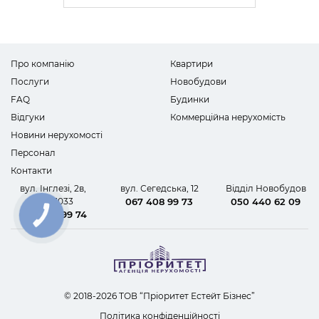
Про компанію
Квартири
Послуги
Новобудови
FAQ
Будинки
Відгуки
Коммерційна нерухомість
Новини нерухомості
Персонал
Контакти
вул. Інглезі, 2в,
вул. Сегедська, 12
Відділ Новобудов
офіс 1033
067 408 99 73
050 440 62 09
067 408 99 74
КНОПКА
ЗВ'ЯЗКУ
© 2018-2026 ТОВ “Пріоритет Естейт Бізнес”
Політика конфіденційності