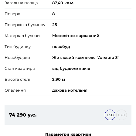
Загальна площа
87,40 кв.м.
Поверх
8
Поверхів в будинку
25
Матеріал будови
Монолітно-каркасний
Тип будинку
новобуд
Новобудови
Житловий комплекс "Альтаїр 3"
Стан квартири
від будівельників
Висота стелі
2,90 м
Опалення
дахова котельня
74 290 у.е.
USD
UAH
3 194 470 ₴
Параметри квартири