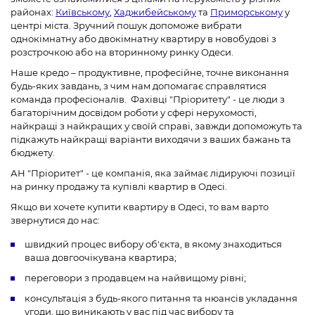
районах:
Київському
,
Хаджибейському
та
Приморському
у
центрі міста. Зручний пошук допоможе вибрати
однокімнатну або двокімнатну квартиру в новобудові з
розстрочкою або на вторинному ринку Одеси.
Наше кредо – продуктивне, професійне, точне виконання
будь-яких завдань, з чим нам допомагає справлятися
команда професіоналів. Фахівці "Пріоритету" - це люди з
багаторічним досвідом роботи у сфері нерухомості,
найкращі з найкращих у своїй справі, завжди допоможуть та
ЗНАЙТИ
підкажуть найкращі варіанти виходячи з ваших бажань та
бюджету.
АН "Пріоритет" - це компанія, яка займає лідируючі позиції
на ринку продажу та купівлі квартир в Одесі.
Якщо ви хочете купити квартиру в Одесі, то вам варто
звернутися до нас:
швидкий процес вибору об'єкта, в якому знаходиться
ваша довгоочікувана квартира;
переговори з продавцем на найвищому рівні;
консультація з будь-якого питання та нюансів укладання
угоди, що виникають у вас під час вибору та