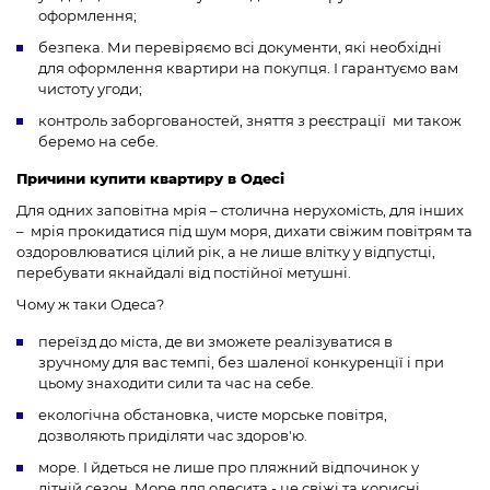
оформлення;
безпека. Ми перевіряємо всі документи, які необхідні
для оформлення квартири на покупця. І гарантуємо вам
чистоту угоди;
контроль заборгованостей, зняття з реєстрації ми також
беремо на себе.
Причини купити квартиру в Одесі
Для одних заповітна мрія – столична нерухомість, для інших
– мрія прокидатися під шум моря, дихати свіжим повітрям та
оздоровлюватися цілий рік, а не лише влітку у відпустці,
перебувати якнайдалі від постійної метушні.
Чому ж таки Одеса?
переїзд до міста, де ви зможете реалізуватися в
зручному для вас темпі, без шаленої конкуренції і при
цьому знаходити сили та час на себе.
екологічна обстановка, чисте морське повітря,
дозволяють приділяти час здоров'ю.
море. І йдеться не лише про пляжний відпочинок у
літній сезон. Море для одесита - це свіжі та корисні