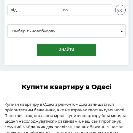
від
до
у.о.
Виберіть новобудову
ЗНАЙТИ
Введіть назву
Купити квартиру в Одесі
ПОШУК ЗА НАЗВОЮ
Купити квартиру в Одесі з ремонтом досі залишається
Усі райони
пріоритетним бажанням, яке не втрачає своєї актуальності.
Якщо ви з тих, хто давно мріяв купити квартиру біля моря та
щодня насолоджуватися краєвидами, наш сайт пропонує
зручний майданчик для реалізації ваших бажань. У нас ви
від
до
у.о./кв.м.
зможете ознайомитися з цінами на нерухомість у різних