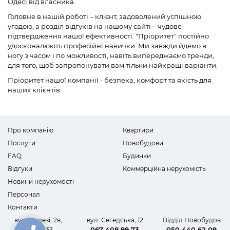
Одесі від власника.
Головне в нашій роботі – клієнт, задоволений успішною
угодою, а розділ відгуків на нашому сайті – чудове
підтвердження нашої ефективності. "Пріоритет" постійно
удосконалюють професійні навички. Ми завжди йдемо в
ногу з часом і по можливості, навіть випереджаємо тренди,
для того, щоб запропонувати вам тільки найкращі варіанти.
Пріоритет нашої компанії - безпека, комфорт та якість для
наших клієнтів.
Про компанію
Квартири
Послуги
Новобудови
FAQ
Будинки
Відгуки
Коммерційна нерухомість
Новини нерухомості
Персонал
Контакти
вул. Інглезі, 2в,
вул. Сегедська, 12
Відділ Новобудов
офіс 1033
067 408 99 73
050 440 62 09