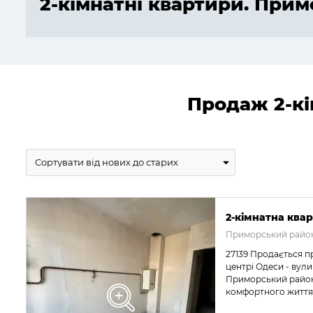
2-кімнатні квартири. При
Продаж 2-кі
2-кімнатна квар
Приморський район
27139 Продається п
центрі Одеси - вул
Приморський район.
комфортного життя 