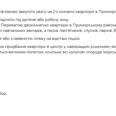
в'язково зверніть увагу на 2-х кімнатні квартири в Примор
ділити під дитячю або робочу зону.
. Перевагою двокімнатної квартири в Приморському районі 
 навчальних закладів, а також пам'ятників, спусків, парків, 
або з наявністю пляжу на відстані пішки.
кож придбання квартири в центрі є найкращим рішенням, я
ся великим попитом, оскільки всі культові споруди морськ
бор;