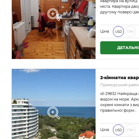
квартира на вулиці 
міста. Квартира дв
другому поверсі д
Ціна:
USD
ГРН
ДЕТАЛЬН
2-кімнатна квар
Приморський район
id-29832 Найкраща 
видом на море. Арка
окремі кімнати з ви
правильної форм…
Ціна:
USD
ГРН