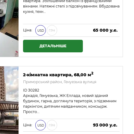
квартира. Збільшений балкон із французькими
вікнами. Натяжні стелі з підсвічуванням. Вбудована
кухня, техн…
65 000 у.е.
Ціна:
USD
ГРН
2 795 000 ₴
ДЕТАЛЬНІШЕ
2
2-кімнатна квартира, 68,00 м
Приморський район, Генуезька вулиця
ID 30282
Аркадія, Генуезька, ЖК Еллада, новий зданий
будинок, гарна, доглянута територія, з підземним
паркінгом, дитячим майданчиком, консьєрж.
Просто…
93 000 у.е.
Ціна:
USD
ГРН
3 999 000 ₴