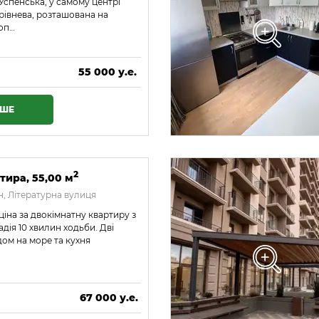
Успенська, у самому центрі
орівнева, розташована на
воп…
55 000 у.е.
2 365 000 ₴
ІШЕ
2
тира, 55,00 м
, Літературна вулиця
ціна за двокімнатну квартиру з
дія 10 хвилин ходьби. Дві
дом на море та кухня
67 000 у.е.
2 881 000 ₴