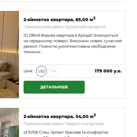
2
2-кімнатна квартира, 65,00 м
Приморський район, Курортний провулок
ID 29849 Видова квартира в Аркадії! Знаходиться
на середньому поверсі. Виконано новий, сучасний
ремонт. Повністю укомплектована необхідними
технікою …
179 000 у.е.
Ціна:
USD
ГРН
7 697 000 ₴
ДЕТАЛЬНІШЕ
2
2-кімнатна квартира, 54,00 м
Приморський район, Педагогічна вулиця
id 30156 Спец. проект Красива та комфортна