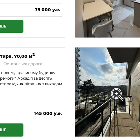
75 000 у.е.
3 225 000 ₴
ІШЕ
2
тира, 70,00 м
, Фонтанська дорога
в новому красивому будинку
ремоги"! Аркадія за десять
стора кухня-вітальня з виходом
145 000 у.е.
6 235 000 ₴
ІШЕ