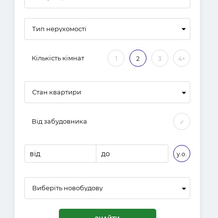
Кількість кімнат
1
2
3
4+
Стан квартири
Від забудовника
✓
від
до
у.о.
Виберіть новобудову