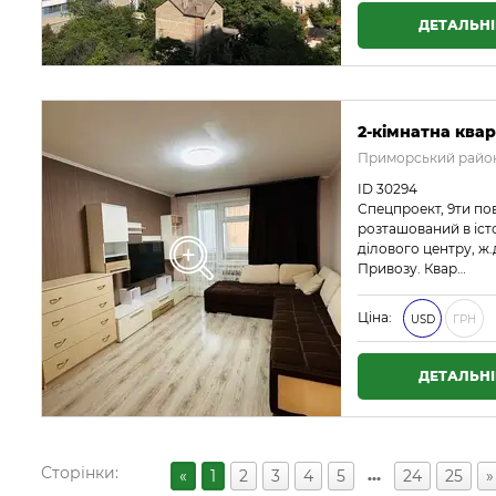
ДЕТАЛЬН
2-кімнатна квар
Приморський район
ID 30294
Спецпроект, 9ти п
розташований в істо
ділового центру, ж.
Привозу. Квар…
Ціна:
USD
ГРН
ДЕТАЛЬН
Сторінки:
…
«
1
2
3
4
5
24
25
»