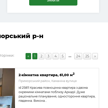
ЗНАЙТИ
морський р-н
торінки:
…
«
1
2
3
4
5
24
25
»
2
2-кімнатна квартира, 61,00 м
Приморський район, Каманіна вулиця
id 25811 Красива повноцінна квартира з двома
окремими кімнатами поблизу Аркадії. Дуже
раціональне планування, одностороння квартира,
південна. Викона…