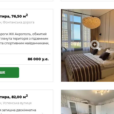
2
тира, 76,50 м
, Фонтанська дорога
дороги ЖК Акрополь, обжитий
глянута територія з підземним
 та спортивним майданчиками,
86 000 у.е.
3 698 000 ₴
ІШЕ
2
тира, 82,00 м
, Успенська вулиця
я затишна двокімнатна