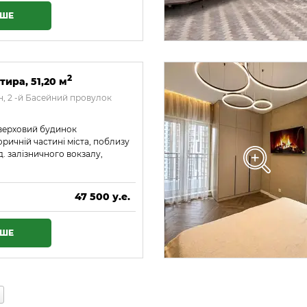
ІШЕ
2
тира, 51,20 м
, 2 -й Басейний провулок
оверховий будинок
ричній частині міста, поблизу
д. залізничного вокзалу,
47 500 у.е.
2 042 500 ₴
ІШЕ