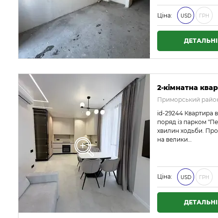
Ціна:
USD
ГРН
ДЕТАЛЬН
2-кімнатна квар
Приморський район
id-29244 Квартира 
поряд із парком "Пе
хвилин ходьби. Про
на велики…
Ціна:
USD
ГРН
ДЕТАЛЬН