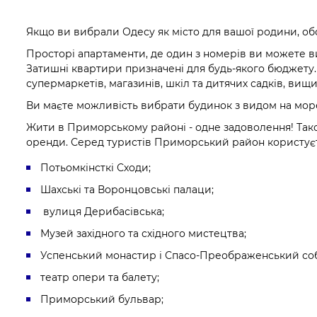
Якщо ви вибрали Одесу як місто для вашої родини, обо
Просторі апартаменти, де один з номерів ви можете ви
Затишні квартири призначені для будь-якого бюджету
супермаркетів, магазинів, шкіл та дитячих садків, вищих
Ви маєте можливість вибрати будинок з видом на море 
Жити в Приморському районі - одне задоволення! Та
оренди. Серед туристів Приморський район користуєть
Потьомкінсткі Сходи;
Шахські та Воронцовські палаци;
вулиця Дерибасівська;
Музей західного та східного мистецтва;
Успенський монастир і Спасо-Преображенський со
театр опери та балету;
Приморський бульвар;