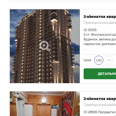
2-кімнатна квар
Приморський район
ID 30313
5 ст. Фонтанської 
будинок, велика до
паркінгом, дитячим
…
Ціна:
USD
ГРН
ДЕТАЛЬН
2-кімнатна квар
Приморський район
ID 26926 Продаєтьс