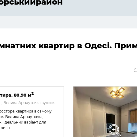
морськийрайон
мнатних квартир в Одесі. При
С
2
тира, 80,90 м
, Велика Арнаутська вулиця
ростора квартира в самому
иця Велика Арнаутська,
 Ідеальний варіант для
чи ін…