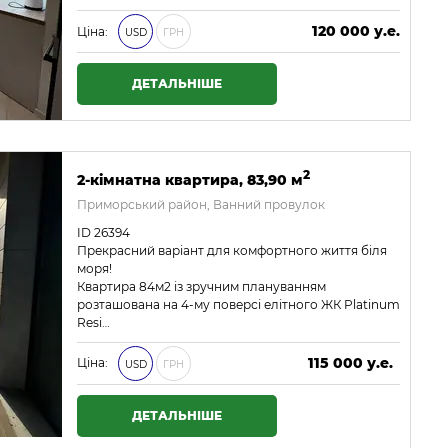
120 000 у.е.
Ціна:
USD
ГРН
5 160 000 ₴
ДЕТАЛЬНІШЕ
2
2-кімнатна квартира, 83,90 м
Приморський район, Ванний провулок
ID 26394
Прекрасний варіант для комфортного життя біля
моря!
Квартира 84м2 із зручним плануванням
розташована на 4-му поверсі елітного ЖК Platinum
Resi…
115 000 у.е.
Ціна:
USD
ГРН
4 945 000 ₴
ДЕТАЛЬНІШЕ