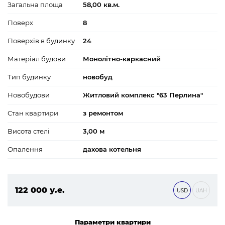
Загальна площа
58,00 кв.м.
Поверх
8
Поверхів в будинку
24
Матеріал будови
Монолітно-каркасний
Тип будинку
новобуд
Новобудови
Житловий комплекс "63 Перлина"
Стан квартири
з ремонтом
Висота стелі
3,00 м
Опалення
дахова котельня
122 000 у.е.
USD
UAH
5 246 000 ₴
Параметри квартири