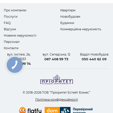
Про компанію
Квартири
Послуги
Новобудови
FAQ
Будинки
Відгуки
Коммерційна нерухомість
Новини нерухомості
Персонал
Контакти
вул. Інглезі, 2в,
вул. Сегедська, 12
Відділ Новобудов
офіс 1033
067 408 99 73
050 440 62 09
067 408 99 74
КНОПКА
ЗВ'ЯЗКУ
© 2018-2026 ТОВ “Пріоритет Естейт Бізнес”
Політика конфіденційності