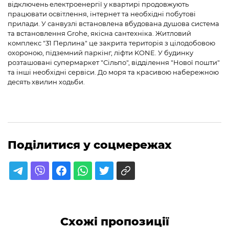
відключень електроенергії у квартирі продовжують
працювати освітлення, інтернет та необхідні побутові
прилади. У санвузлі встановлена вбудована душова система
та встановлення Grohe, якісна сантехніка. Житловий
комплекс "31 Перлина" це закрита територія з цілодобовою
охороною, підземний паркінг, ліфти KONE. У будинку
розташовані супермаркет "Сільпо", відділення "Нової пошти"
та інші необхідні сервіси. До моря та красивою набережною
десять хвилин ходьби.
Поділитися у соцмережах
Схожі пропозиції