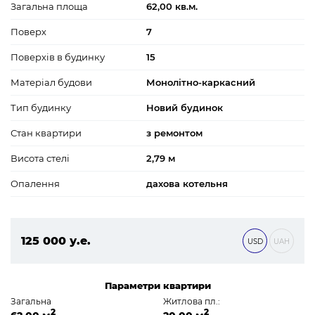
Загальна площа
62,00 кв.м.
Поверх
7
Поверхів в будинку
15
Матеріал будови
Монолітно-каркасний
Тип будинку
Новий будинок
Стан квартири
з ремонтом
Висота стелі
2,79 м
Опалення
дахова котельня
125 000 у.е.
USD
UAH
5 375 000 ₴
Параметри квартири
Загальна
Житлова пл.:
2
2