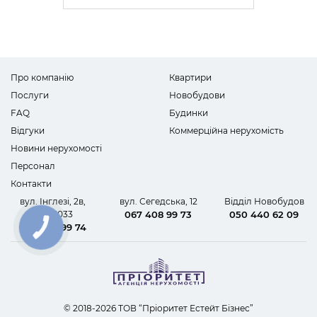
Про компанію
Квартири
Послуги
Новобудови
FAQ
Будинки
Відгуки
Коммерційна нерухомість
Новини нерухомості
Персонал
Контакти
вул. Інглезі, 2в,
вул. Сегедська, 12
Відділ Новобудов
офіс 1033
067 408 99 73
050 440 62 09
067 408 99 74
КНОПКА
ЗВ'ЯЗКУ
© 2018-2026 ТОВ “Пріоритет Естейт Бізнес”