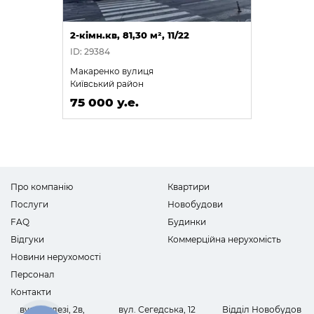
2-кімн.кв, 81,30 м², 11/22
ID: 29384
Макаренко вулиця
Київський район
75 000 у.е.
Про компанію
Квартири
Послуги
Новобудови
FAQ
Будинки
Відгуки
Коммерційна нерухомість
Новини нерухомості
Персонал
Контакти
вул. Інглезі, 2в,
вул. Сегедська, 12
Відділ Новобудов