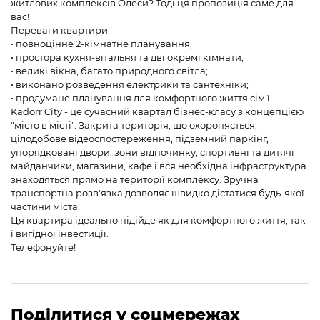
житлових комплексів Одеси? Тоді ця пропозиція саме для
вас!
Переваги квартири:
• повноцінне 2-кімнатне планування;
• простора кухня-вітальня та дві окремі кімнати;
• великі вікна, багато природного світла;
• виконано розведення електрики та сантехніки;
• продумане планування для комфортного життя сім'ї.
Kadorr City - це сучасний квартал бізнес-класу з концепцією
"місто в місті". Закрита територія, що охороняється,
цілодобове відеоспостереження, підземний паркінг,
упорядковані двори, зони відпочинку, спортивні та дитячі
майданчики, магазини, кафе і вся необхідна інфраструктура
знаходяться прямо на території комплексу. Зручна
транспортна розв'язка дозволяє швидко дістатися будь-якої
частини міста.
Ця квартира ідеально підійде як для комфортного життя, так
і вигідної інвестиції.
Телефонуйте!
Поділитися у соцмережах