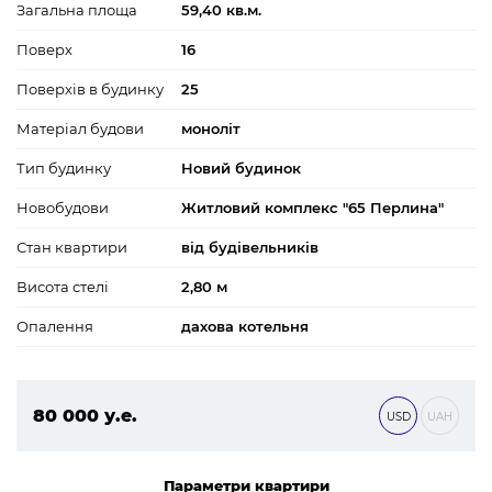
Загальна площа
59,40 кв.м.
Поверх
16
Поверхів в будинку
25
Матеріал будови
моноліт
Тип будинку
Новий будинок
Новобудови
Житловий комплекс "65 Перлина"
Стан квартири
від будівельників
Висота стелі
2,80 м
Опалення
дахова котельня
80 000 у.е.
USD
UAH
3 440 000 ₴
Параметри квартири