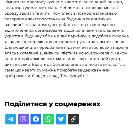
кімнати та простору кухню. У квартирі виконаний ремонт,
квартира укомплектована меблями та технікою, можна
одразу заїхати та жити. Комплекс з повною автономією:
резервне електропостачання будинків та критично
важливої інфраструктури, робота ліфтів та систем при
відключеннях, організоване водопостачання та опалення,
укриття в будинку або на рівні паркінгу, цілодобова охорона
та відеоспостереження по периметру та в загальних зонах.
Для мешканців передбачені підземний та гостьовий паркінг,
власна котельня, швидкісні ліфти та консьєрж-сервіс. Також
на території комплексу є магазини, кафе, торговий центр,
дитячі садки. Квартира без аналогів за ціною та якістю. Так
само цю квартиру можна придбати за державними
програмами. Є відео огляд! Телефонуйте!
Поділитися у соцмережах