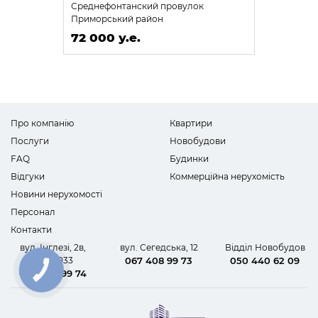
Среднефонтанский провулок
Приморський район
72 000 у.е.
Про компанію
Квартири
Послуги
Новобудови
FAQ
Будинки
Відгуки
Коммерційна нерухомість
Новини нерухомості
Персонал
Контакти
вул. Інглезі, 2в,
вул. Сегедська, 12
Відділ Новобудов
офіс 1033
067 408 99 73
050 440 62 09
КНОПКА
067 408 99 74
ЗВ'ЯЗКУ