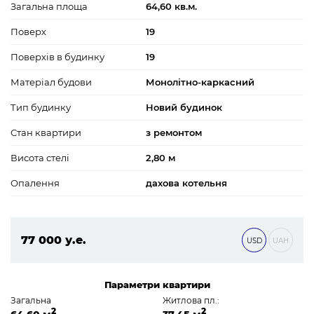
Загальна площа
64,60 кв.м.
Поверх
19
Поверхів в будинку
19
Матеріал будови
Монолітно-каркасний
Тип будинку
Новий будинок
Стан квартири
з ремонтом
Висота стелі
2,80 м
Опалення
дахова котельня
77 000 у.е.
USD
UAH
3 311 000 ₴
Параметри квартири
Загальна
Житлова пл.:
2
2