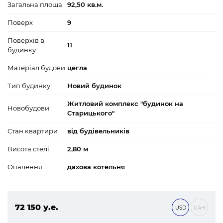
Загальна площа
92,50 кв.м.
Поверх
9
Поверхів в
11
будинку
Матеріал будови
цегла
Тип будинку
Новий будинок
Житловий комплекс "будинок на
Новобудови
Старицького"
Стан квартири
від будівельників
Висота стелі
2,80 м
Опалення
дахова котельня
72 150 у.е.
USD
UAH
3 102 450 ₴