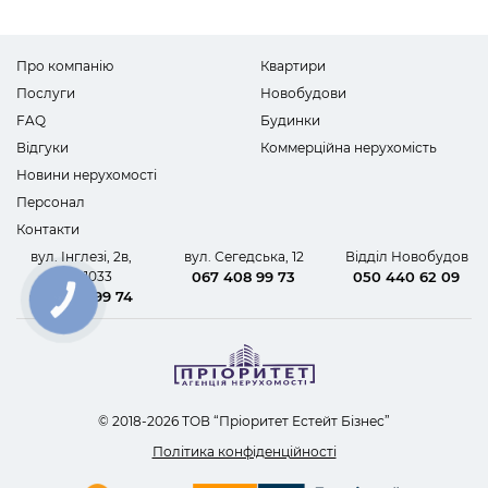
Про компанію
Квартири
Послуги
Новобудови
FAQ
Будинки
Відгуки
Коммерційна нерухомість
Новини нерухомості
Персонал
Контакти
вул. Інглезі, 2в,
вул. Сегедська, 12
Відділ Новобудов
офіс 1033
067 408 99 73
050 440 62 09
067 408 99 74
КНОПКА
ЗВ'ЯЗКУ
© 2018-2026 ТОВ “Пріоритет Естейт Бізнес”
Політика конфіденційності