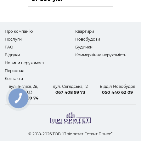
Про компанію
Квартири
Послуги
Новобудови
FAQ
Будинки
Відгуки
Коммерційна нерухомість
Новини нерухомості
Персонал
Контакти
вул. Інглезі, 2в,
вул. Сегедська, 12
Відділ Новобудов
офіс 1033
067 408 99 73
050 440 62 09
067 408 99 74
КНОПКА
ЗВ'ЯЗКУ
© 2018-2026 ТОВ “Пріоритет Естейт Бізнес”