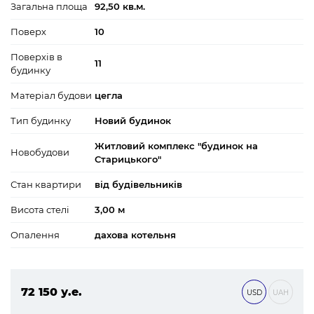
Загальна площа
92,50 кв.м.
Поверх
10
Поверхів в
11
будинку
Матеріал будови
цегла
Тип будинку
Новий будинок
Житловий комплекс "будинок на
Новобудови
Старицького"
Стан квартири
від будівельників
Висота стелі
3,00 м
Опалення
дахова котельня
72 150 у.е.
USD
UAH
3 102 450 ₴