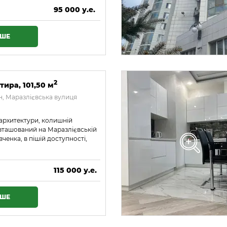
95 000 у.е.
4 085 000 ₴
ІШЕ
2
тира, 101,50 м
, Маразлієвська вулиця
архитектури, колишній
озташований на Маразлієвській
ченка, в пішій доступності,
115 000 у.е.
4 945 000 ₴
ІШЕ