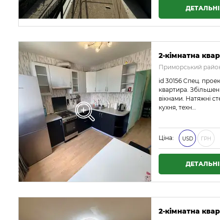
ДЕТАЛЬН
2-кімнатна квар
Приморський район
id 30156 Спец. прое
квартира. Збільшен
вікнами. Натяжні ст
кухня, техн…
Ціна:
USD
ГРН
ДЕТАЛЬН
2-кімнатна квар