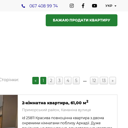
067 408 99 74
БАЖАЮ ПРОДАТИ КВАРТИРУ
Сторінки:
…
«
1
2
3
4
5
12
13
»
2
2-кімнатна квартира, 61,00 м
Приморський район, Каманіна вулиця
id 25811 Красива повноцінна квартира з двома
окремими кімнатами поблизу Аркадії. Дуже