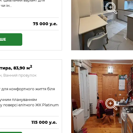
 Ідеальний варіант для
чи ін…
75 000 у.е.
3 225 000 ₴
ІШЕ
2
тира, 83,90 м
, Ванний провулок
 для комфортного життя біля
ручним плануванням
у поверсі елітного ЖК Platinum
115 000 у.е.
4 945 000 ₴