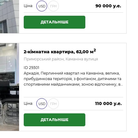
90 000 у.е.
Ціна:
USD
ГРН
3 870 000 ₴
ДЕТАЛЬНІШЕ
2
2-кімнатна квартира, 62,00 м
Приморський район, Каманіна вулиця
ID 29301
Аркадія, Перлинний квартал на Каманіна, велика,
прибудинкова територія, з фонтаном, дитячими та
спортивними майданчиками, зоною відпочинку, в…
110 000 у.е.
Ціна:
USD
ГРН
4 730 000 ₴
ДЕТАЛЬНІШЕ