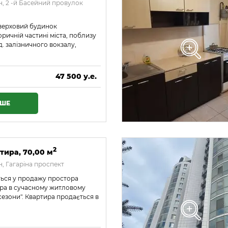
, 2 -й Басейний провулок
оверховий будинок
ричній частині міста, поблизу
д. залізничного вокзалу,
47 500 у.е.
2 042 500 ₴
ІШЕ
2
тира, 70,00 м
, Гагаріна проспект
ться у продажу простора
ира в сучасному житловому
сезони". Квартира продається в