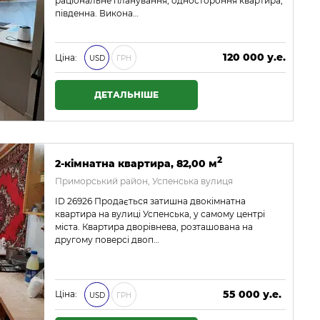
раціональне планування, одностороння квартира,
південна. Викона…
120 000 у.е.
Ціна:
USD
ГРН
5 160 000 ₴
ДЕТАЛЬНІШЕ
2
2-кімнатна квартира, 82,00 м
Приморський район, Успенська вулиця
ID 26926 Продається затишна двокімнатна
квартира на вулиці Успенська, у самому центрі
міста. Квартира дворівнева, розташована на
другому поверсі двоп…
55 000 у.е.
Ціна:
USD
ГРН
2 365 000 ₴