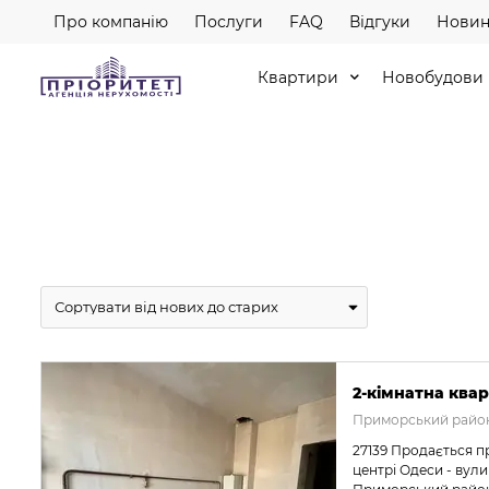
Про компанію
Послуги
FAQ
Відгуки
Новин
Квартири
Новобудови
2-кімнатна квар
Приморський район
27139 Продається п
центрі Одеси - вул