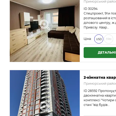
Приморський район
ID 30294
Спецпроект, 9ти п
розташований в істо
ділового центру, ж.
Привозу. Квар…
Ціна:
USD
ГРН
ДЕТАЛЬН
2-кімнатна квар
Приморський район
ID 28592 Пропонує
двокімнатна кварт
комплексі "Чотири 
стані "від будів…