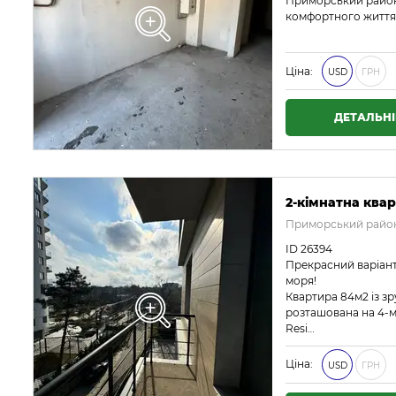
Приморський район.
комфортного життя 
Ціна:
USD
ГРН
ДЕТАЛЬН
2-кімнатна квар
Приморський район
ID 26394
Прекрасний варіант
моря!
Квартира 84м2 із з
розташована на 4-м
Resi…
Ціна:
USD
ГРН