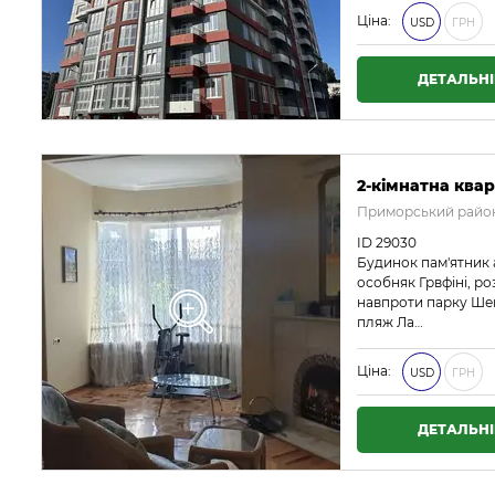
Ціна:
USD
ГРН
ДЕТАЛЬН
2-кімнатна квар
Приморський район
ID 29030
Будинок пам'ятник 
особняк Грвфіні, р
навпроти парку Шев
пляж Ла…
Ціна:
USD
ГРН
ДЕТАЛЬН