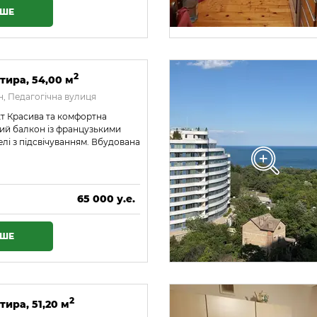
ІШЕ
2
тира, 54,00 м
, Педагогічна вулиця
кт Красива та комфортна
ий балкон із французькими
елі з підсвічуванням. Вбудована
65 000 у.е.
2 795 000 ₴
ІШЕ
2
тира, 51,20 м