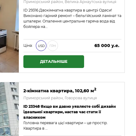
Приморський район, Велика Арнаутська вулиця
ID 29316 Двокімнатна квартира в центрі Одеси!
Виконано гарний ремонт – бельгійський ламінат та
шпалери. Опалення центральне гаряча вода від
бойлера на…
65 000 у.е.
Ціна:
USD
ГРН
2 795 000 ₴
ДЕТАЛЬНІШЕ
2
2-кімнатна квартира, 102,60 м
Приморський район, Говорова вулиця
ID 23348 Якщо ви давно уявляєте собі дизайн
ідеальної квартири, настав час стати її
власником
Головна перевага цієї квартири – це простір.
Квартира в …