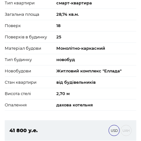
Тип квартири
смарт-квартира
Загальна площа
28,74 кв.м.
Поверх
18
Поверхів в будинку
25
Матеріал будови
Монолітно-каркасний
Тип будинку
новобуд
Новобудови
Житловий комплекс "Еллада"
Стан квартири
від будівельників
Висота стелі
2,70 м
Опалення
дахова котельня
41 800 у.е.
USD
UAH
1 797 400 ₴