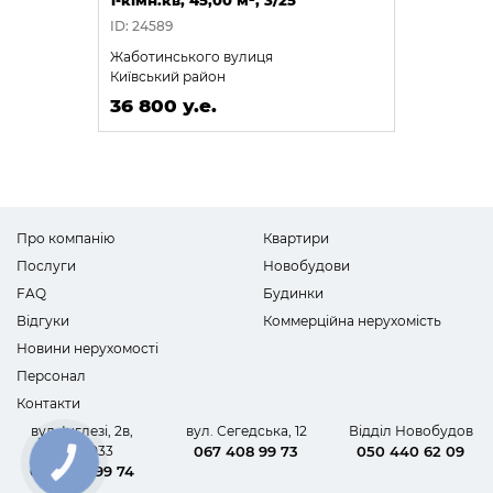
1-кімн.кв, 45,00 м², 3/25
ID: 24589
Жаботинського вулиця
Київський район
36 800 у.е.
Про компанію
Квартири
Послуги
Новобудови
FAQ
Будинки
Відгуки
Коммерційна нерухомість
Новини нерухомості
Персонал
Контакти
вул. Інглезі, 2в,
вул. Сегедська, 12
Відділ Новобудов
офіс 1033
067 408 99 73
050 440 62 09
КНОПКА
067 408 99 74
ЗВ'ЯЗКУ