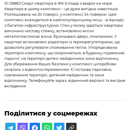
ID 29863 Смарт квартира в ЖК Еллада з видом на море.
Квартира в цьому комплексі – це дуже вигідна інвестиція.
Розташована на 20 поверсі, у комплексі 24 поверхи. Цей
комплекс знаходиться в найпопулярнішому місці - в Аркадії,
з багатою інфраструктурою. Стан у якому здається квартира:
виконано чистову стяжку, встановлено якісні
металопластикові вікна, броньовані двері, лічильники. У
квартирі встановлені радіатори із терморегуляторами, що
дозволить регулювати споживання тепла. Упорядкована
територія комплексу, що охороняється, в будинку підземний
паркінг, на території дитячі майданчики зони відпочинку.
Для збереження Вашої безпеки у комплексі цілодобова
охорона з відеоспостереженням. Є гостьова парковка,
озеленення території, дитячий майданчик та зони
відпочинку. Телефонуйте зараз, відмінний варіант та вигідне
вкладення.
Поділитися у соцмережах