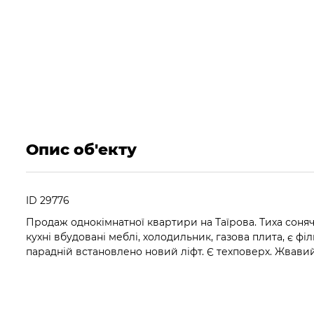
Опис об'екту
ID 29776
Продаж однокімнатної квартири на Таїрова. Тиха соняч
кухні вбудовані меблі, холодильник, газова плита, є фі
парадній встановлено новий ліфт. Є техповерх. Жвави