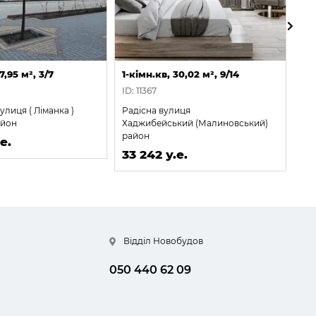
7,95 м², 3/7
1-кімн.кв, 30,02 м², 9/14
1-к
ID: 11367
ID:
улиця ( Ліманка )
Радісна вулиця
Вул
айон
Хаджибейський (Малиновський)
Киї
район
е.
33
33 242 у.е.
Відділ Новобудов
050 440 62 09