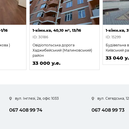
-1/16
1-кімн.кв, 40,10 м², 13/16
1-кімн.кв, 3
ID: 30186
ID: 15299
кова )
Овідіопольська дорога
Будівельна в
Хаджибейський (Малиновський)
Київський р
район
33 040 у.
33 000 у.е.
вул. Інглезі, 2в, офіс 1033
вул. Сегедська, 12
067 408 99 74
067 408 99 73