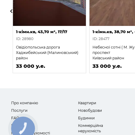
1-кімн.кв, 43,70 м², 17/17
1-кімн.кв, 38,70 м², 
ID: 28980
ID: 28477
Овідіопольська дорога
Небесної сотні ( М. Жу
Хаджибейський (Малиновський)
проспект
район
Київський район
33 000 у.е.
33 000 у.е.
Про компанію
Квартири
Послуги
Новобудови
FAQ
Будинки
Відгуки
Коммерційна
нерухомість
Новини нерухомості