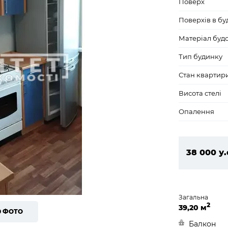
Поверх
Поверхів в бу
Матеріал буд
Тип будинку
Стан квартир
Висота стелі
Опалення
38 000 у.
1 634 000
Загальна
2
39,20 м
0 ФОТО
Балкон