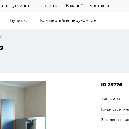
и нерухомості
Персонал
Вакансії
Контакти
Будинки
Коммерційна нерухомість
2
м
2
ID 29776
Тип житла
Кількість кімн
Загальна пло