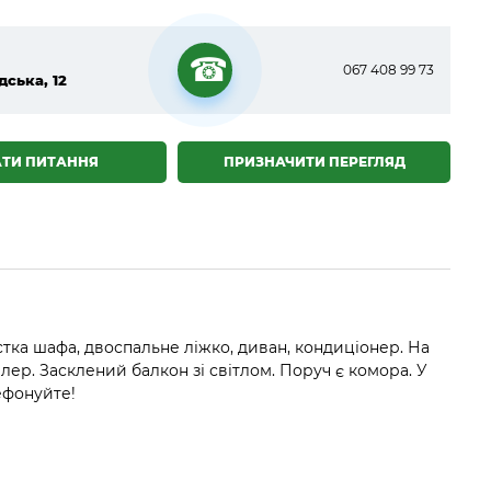
067 408 99 73
дська, 12
☎
АТИ ПИТАННЯ
ПРИЗНАЧИТИ ПЕРЕГЛЯД
стка шафа, двоспальне ліжко, диван, кондиціонер. На
йлер. Засклений балкон зі світлом. Поруч є комора. У
ефонуйте!