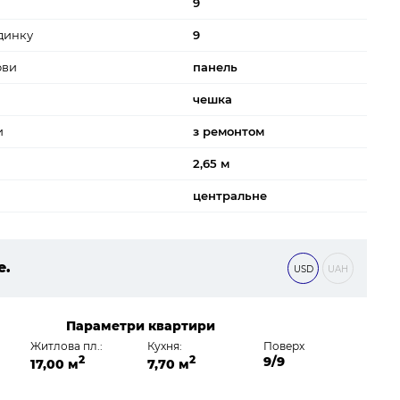
9
динку
9
ови
панель
чешка
и
з ремонтом
2,65 м
центральне
е.
USD
UAH
 ₴
Параметри квартири
Житлова пл.:
Кухня:
Поверх
2
2
9/9
17,00 м
7,70 м