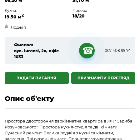
66,20 м
31,70 м
Кухня:
Поверх
2
18/20
19,50 м
Лоджія
Филиал:
вул. Інглезі, 2в, офіс
067 408 99 74
1033
☎
ЗАДАТИ ПИТАННЯ
ПРИЗНАЧИТИ ПЕРЕГЛЯД
Опис об'екту
Простора двостороння двокімнатна квартира в ЖК "Садиба
Розумовського". Простора кухня-студія та дві кімнати.
Сучасний ремонт. Велика лоджія з кухні та кімнати,
засклена. Дві окремі кімнати. Повністю укомлектована