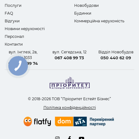
Послуги
Новобудови
FAQ
Будинки
Відгуки
Коммерційна нерухомість
Новини нерухомості
Персонал
Контакти
вул. Інглезі, 2в,
вул. Сегедська, 12
Відділ Новобудов
офіс 1033
067 408 99 73
050 440 62 09
067 408 99 74
КНОПКА
ЗВ'ЯЗКУ
© 2018-2026 ТОВ “Пріоритет Естейт Бізнес”
Політика конфіденційності