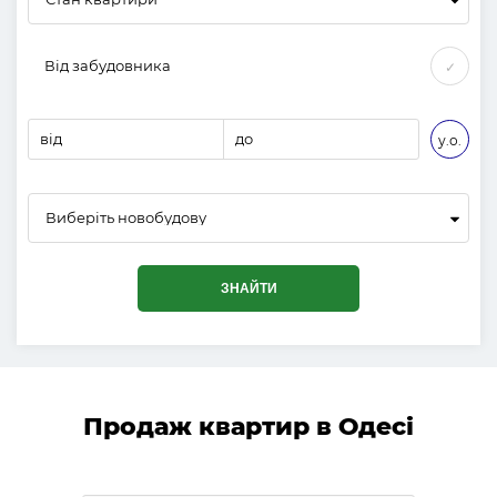
Від забудовника
✓
від
до
у.о.
Виберіть новобудову
ЗНАЙТИ
Продаж квартир в Одесі