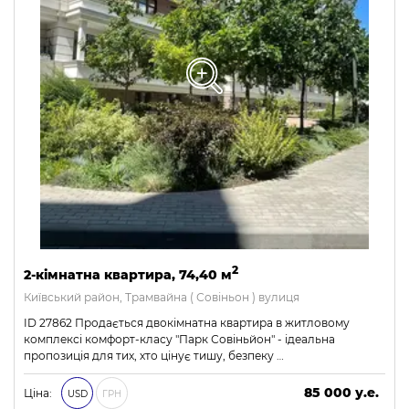
2
2-кімнатна квартира, 74,40 м
Київський район, Трамвайна ( Совіньон ) вулиця
ID 27862 Продається двокімнатна квартира в житловому
комплексі комфорт-класу "Парк Совіньйон" - ідеальна
пропозиція для тих, хто цінує тишу, безпеку …
85 000 у.е.
Ціна:
USD
ГРН