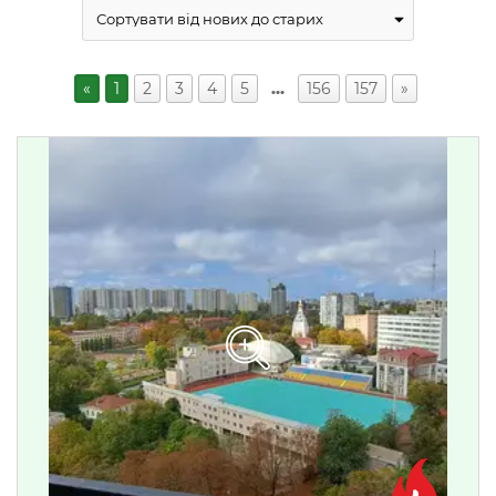
«
1
2
3
4
5
…
156
157
»