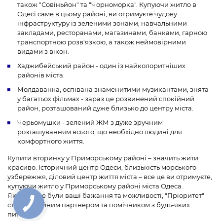
також "Совіньйон" та "Чорноморка". Купуючи житло в
Одесі саме в цьому районі, ви отримуєте чудову
інфраструктуру із зеленими зонами, навчальними
закладами, ресторанами, магазинами, банками, гарною
транспортною розв'язкою, а також неймовірними
видами з вікон.
Хаджибейський район - один із найколоритніших
районів міста.
Молдаванка, оспівана знаменитими музикантами, знята
у багатьох фільмах - зараз це розвинений спокійний
район, розташований дуже близько до центру міста.
Черьомушки - зелений ЖМ з дуже зручним
розташуванням всього, що необхідно людині для
комфортного життя.
Купити вторинку у Приморському районі – значить жити
красиво. Історичний центр Одеси, близькість морського
узбережжя, діловий центр життя міста – все це ви отримуєте,
купуючи житло у Приморському районі міста Одеса.
Якими б не були ваші бажання та можливості, "Пріоритет"
стане надійним партнером та помічником з будь-яких
питань: