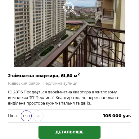
2
2-кімнатна квартира, 61,80 м
Київський район, Перлинна вулиця
ID 28116 Продається двокімнатна квартира в житловому
комплексі "57 Перлина". Квартира вдало перепланована:
виділена простора кухня-вітальня та дві із…
105 000 у.е.
Ціна:
USD
ГРН
4 515 000 ₴
ДЕТАЛЬНІШЕ