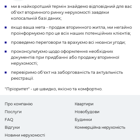
ми в найкоротший термін знайдемо відповідний для вас
об'єкт вторинного ринку нерухомості завдяки
колосальній базі даних;
якщо ваша мета - продаж вторинного житла, ми негайно
проінформуємо про це всіх наших потенційних клієнтів;
проведемо переговори та врахуємо всі нюанси угоди;
проконсультуємо щодо оформлення необхідних
документів при придбанні або продажу вторинної
нерухомості;
перевіримо об'єкт на заборгованість та актуальність
реєстрації.
"Пріоритет" - це швидко, якісно та комфортно.
Про компанію
Квартири
Послуги
Новобудови
FAQ
Будинки
Відгуки
Коммерційна нерухомість
Новини нерухомості