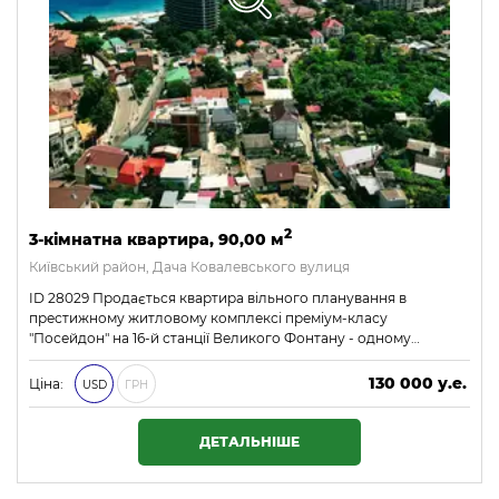
2
3-кімнатна квартира, 90,00 м
Київський район, Дача Ковалевського вулиця
ID 28029 Продається квартира вільного планування в
престижному житловому комплексі преміум-класу
"Посейдон" на 16-й станції Великого Фонтану - одному…
130 000 у.е.
Ціна:
USD
ГРН
5 590 000 ₴
ДЕТАЛЬНІШЕ