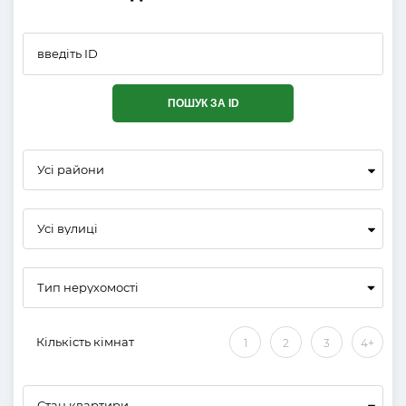
ПОШУК ЗА ID
Усі райони
Усі вулиці
Кількість кімнат
1
2
3
4+
Стан квартири