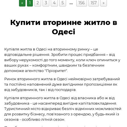
«
1
2
3
4
5
…
156
157
»
Купити вторинне житло в
Одесі
Купівля житла в Одесі на вторинному ринку – це
відповідальне рішення. Зробити процес придбання – від
вибору нерухомості до того моменту, коли ключ опиниться у
ваших руках – комфортним, швидким та безпечним
допоможе агентство "Пріоритет".
Ринок вторинного житла в Одесі неймовірно затребуваний
та постійно наповнений дуже вигідними пропозиціями як
від забудовників, так і від господарів.
Купівля вторинного житла в Одесі від власника або ж від
забудовника - це насамперед вигідне капіталовкладення.
Туристичний місто відкриває безліч відмінних можливостей
для розвитку бізнесу, пов'язаного з орендою, у будь-який із
сезонів - особливо літній сезон.