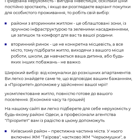
Придбана нерухомість - вигідна інвестиція, оскільки ціни
постійно зростають, і якщо ви розглядаєте варіант покупки
для особистого проживання, то робіть свій вибір:
райони з вторинним житлом - це облаштовані зони, із
зручною інфраструктурою та зеленими насадженнями,
це затишок та комфорт для вас та вашої родини.
вторинний ринок - це не конкретна місцевість, а все
місто, тому підібрати житло, виходячи з вашого місця
роботи, школи, де навчається ваша дитина, або будь-
яких інших побажань - не важко.
Широкий вибір: від комуналки до розкішних апартаментів.
Ви легко знайдете саме те, що відповідає вашим бажанням,
а «Пріоритет» допоможе у здійсненні вашої мрії!
укомплектоване житло, повністю готове до вашого
поселення. (Економія часу та грошей)
На нашому сайті ви легко підберете для себе нерухомість у
будь-якому районі Одеси, а професіонали агентства
"Пріоритет" вам із радістю в цьому допоможуть.
Київський район – престижна частина міста. У нього
включені ЖМ "Таїрова", частково ЖМ "Черьомушки", а