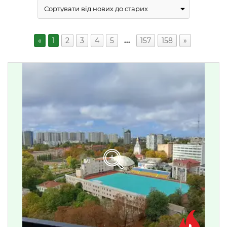
«
1
2
3
4
5
…
157
158
»