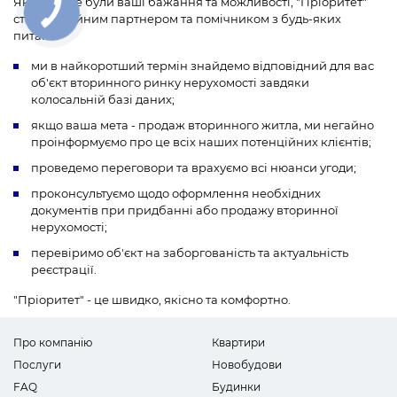
Якими б не були ваші бажання та можливості, "Пріоритет"
стане надійним партнером та помічником з будь-яких
питань:
ми в найкоротший термін знайдемо відповідний для вас
об'єкт вторинного ринку нерухомості завдяки
колосальній базі даних;
якщо ваша мета - продаж вторинного житла, ми негайно
проінформуємо про це всіх наших потенційних клієнтів;
проведемо переговори та врахуємо всі нюанси угоди;
проконсультуємо щодо оформлення необхідних
документів при придбанні або продажу вторинної
нерухомості;
перевіримо об'єкт на заборгованість та актуальність
реєстрації.
"Пріоритет" - це швидко, якісно та комфортно.
Про компанію
Квартири
Послуги
Новобудови
FAQ
Будинки