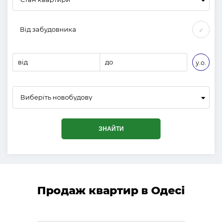
Від забудовника
✓
від
до
у.о.
Виберіть новобудову
ЗНАЙТИ
Продаж квартир в Одесі