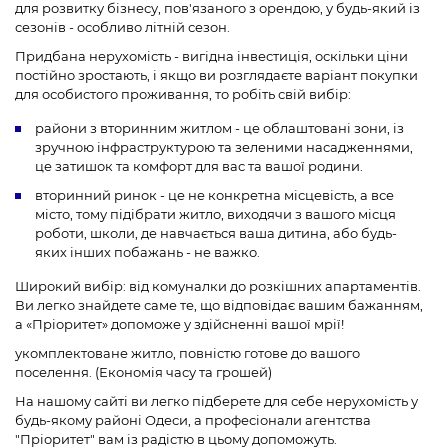
для розвитку бізнесу, пов'язаного з орендою, у будь-який із
сезонів - особливо літній сезон.
Придбана нерухомість - вигідна інвестиція, оскільки ціни
постійно зростають, і якщо ви розглядаєте варіант покупки
для особистого проживання, то робіть свій вибір:
райони з вторинним житлом - це облаштовані зони, із
зручною інфраструктурою та зеленими насадженнями,
це затишок та комфорт для вас та вашої родини.
вторинний ринок - це не конкретна місцевість, а все
місто, тому підібрати житло, виходячи з вашого місця
роботи, школи, де навчається ваша дитина, або будь-
яких інших побажань - не важко.
Широкий вибір: від комуналки до розкішних апартаментів.
Ви легко знайдете саме те, що відповідає вашим бажанням,
а «Пріоритет» допоможе у здійсненні вашої мрії!
укомплектоване житло, повністю готове до вашого
поселення. (Економія часу та грошей)
На нашому сайті ви легко підберете для себе нерухомість у
будь-якому районі Одеси, а професіонали агентства
"Пріоритет" вам із радістю в цьому допоможуть.