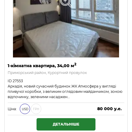
2
1-кімнатна квартира, 34,00 м
Приморський район, Курортний провулок
ID 27553
Аркадія, новий сучасний будинок ЖК Атмосфера у вигляді
пливучої коробки, з великим оглядовим майданчиком, зоною
відпочинку, зеленими насаджен…
80 000 у.е.
Ціна:
USD
ГРН
3 440 000 ₴
ДЕТАЛЬНІШЕ