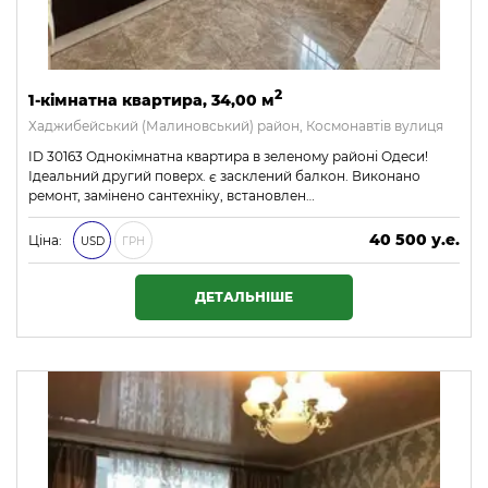
2
1-кімнатна квартира, 34,00 м
Хаджибейський (Малиновський) район, Космонавтів вулиця
ID 30163 Однокімнатна квартира в зеленому районі Одеси!
Ідеальний другий поверх. є засклений балкон. Виконано
ремонт, замінено сантехніку, встановлен…
40 500 у.е.
Ціна:
USD
ГРН
1 741 500 ₴
ДЕТАЛЬНІШЕ