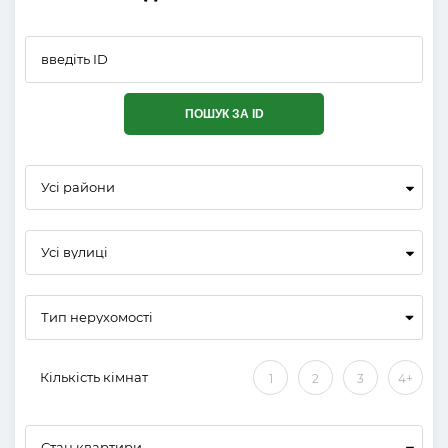
ПОШУК ЗА ID
Усі райони
Усі вулиці
Кількість кімнат
1
2
3
4+
Стан квартири