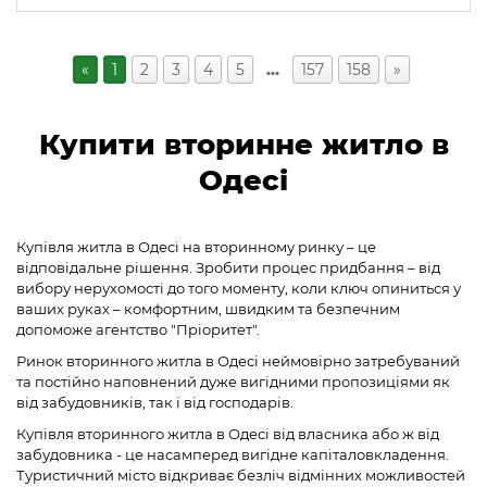
«
1
2
3
4
5
…
157
158
»
Купити вторинне житло в
Одесі
Купівля житла в Одесі на вторинному ринку – це
відповідальне рішення. Зробити процес придбання – від
вибору нерухомості до того моменту, коли ключ опиниться у
ваших руках – комфортним, швидким та безпечним
допоможе агентство "Пріоритет".
Ринок вторинного житла в Одесі неймовірно затребуваний
та постійно наповнений дуже вигідними пропозиціями як
від забудовників, так і від господарів.
Купівля вторинного житла в Одесі від власника або ж від
забудовника - це насамперед вигідне капіталовкладення.
Туристичний місто відкриває безліч відмінних можливостей