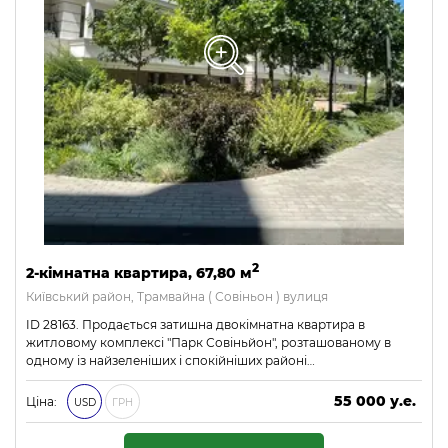
2
2-кімнатна квартира, 67,80 м
Київський район, Трамвайна ( Совіньон ) вулиця
ID 28163. Продається затишна двокімнатна квартира в
житловому комплексі "Парк Совіньйон", розташованому в
одному із найзеленіших і спокійніших районі…
55 000 у.е.
Ціна:
USD
ГРН
2 365 000 ₴