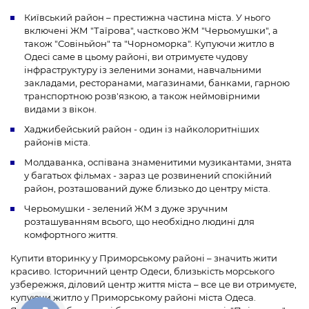
Київський район – престижна частина міста. У нього
включені ЖМ "Таїрова", частково ЖМ "Черьомушки", а
також "Совіньйон" та "Чорноморка". Купуючи житло в
Одесі саме в цьому районі, ви отримуєте чудову
інфраструктуру із зеленими зонами, навчальними
закладами, ресторанами, магазинами, банками, гарною
транспортною розв'язкою, а також неймовірними
видами з вікон.
Хаджибейський район - один із найколоритніших
районів міста.
Молдаванка, оспівана знаменитими музикантами, знята
у багатьох фільмах - зараз це розвинений спокійний
район, розташований дуже близько до центру міста.
Черьомушки - зелений ЖМ з дуже зручним
розташуванням всього, що необхідно людині для
комфортного життя.
Купити вторинку у Приморському районі – значить жити
красиво. Історичний центр Одеси, близькість морського
узбережжя, діловий центр життя міста – все це ви отримуєте,
купуючи житло у Приморському районі міста Одеса.