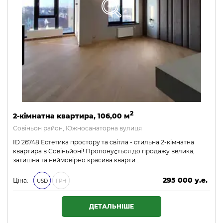
2
2-кімнатна квартира, 106,00 м
Совіньон район, Южносанаторна вулиця
ID 26748 Естетика простору та світла - стильна 2-кімнатна
квартира в Совіньйоні! Пропонується до продажу велика,
затишна та неймовірно красива кварти…
295 000 у.е.
Ціна:
USD
ГРН
12 685 000 ₴
ДЕТАЛЬНІШЕ