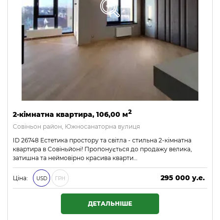
2
2-кімнатна квартира, 106,00 м
Совіньон район, Южносанаторна вулиця
ID 26748 Естетика простору та світла - стильна 2-кімнатна
квартира в Совіньйоні! Пропонується до продажу велика,
затишна та неймовірно красива кварти…
295 000 у.е.
Ціна:
USD
ГРН
12 685 000 ₴
ДЕТАЛЬНІШЕ