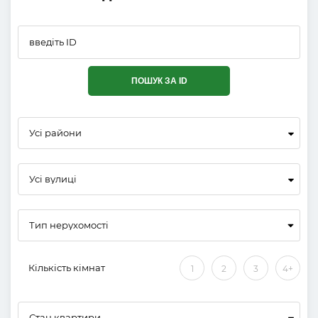
ПОШУК ЗА ID
Усі райони
Усі вулиці
Кількість кімнат
1
2
3
4+
Стан квартири