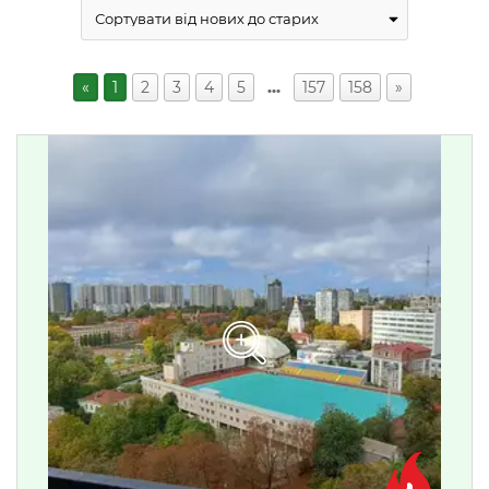
«
1
2
3
4
5
…
157
158
»