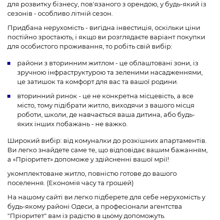
для розвитку бізнесу, пов'язаного з орендою, у будь-який із
сезонів - особливо літній сезон.
Придбана нерухомість - вигідна інвестиція, оскільки ціни
постійно зростають, і якщо ви розглядаєте варіант покупки
для особистого проживання, то робіть свій вибір:
райони з вторинним житлом - це облаштовані зони, із
зручною інфраструктурою та зеленими насадженнями,
це затишок та комфорт для вас та вашої родини.
вторинний ринок - це не конкретна місцевість, а все
місто, тому підібрати житло, виходячи з вашого місця
роботи, школи, де навчається ваша дитина, або будь-
яких інших побажань - не важко.
Широкий вибір: від комуналки до розкішних апартаментів.
Ви легко знайдете саме те, що відповідає вашим бажанням,
а «Пріоритет» допоможе у здійсненні вашої мрії!
укомплектоване житло, повністю готове до вашого
поселення. (Економія часу та грошей)
На нашому сайті ви легко підберете для себе нерухомість у
будь-якому районі Одеси, а професіонали агентства
"Пріоритет" вам із радістю в цьому допоможуть.