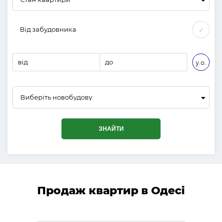
Від забудовника
✓
від
до
у.о.
Виберіть новобудову
ЗНАЙТИ
Продаж квартир в Одесі