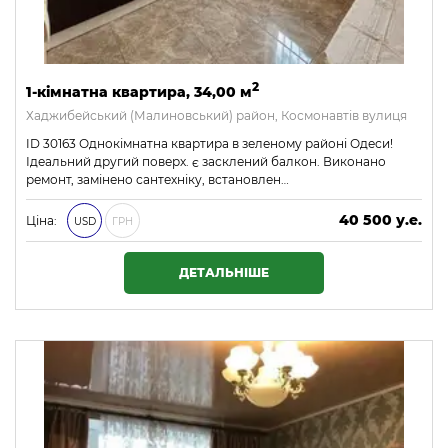
2
1-кімнатна квартира, 34,00 м
Хаджибейський (Малиновський) район, Космонавтів вулиця
ID 30163 Однокімнатна квартира в зеленому районі Одеси!
Ідеальний другий поверх. є засклений балкон. Виконано
ремонт, замінено сантехніку, встановлен…
40 500 у.е.
Ціна:
USD
ГРН
1 741 500 ₴
ДЕТАЛЬНІШЕ