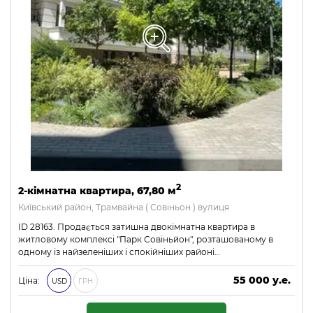
2
2-кімнатна квартира, 67,80 м
Київський район, Трамвайна ( Совіньон ) вулиця
ID 28163. Продається затишна двокімнатна квартира в
житловому комплексі "Парк Совіньйон", розташованому в
одному із найзеленіших і спокійніших районі…
55 000 у.е.
Ціна:
USD
ГРН
2 365 000 ₴