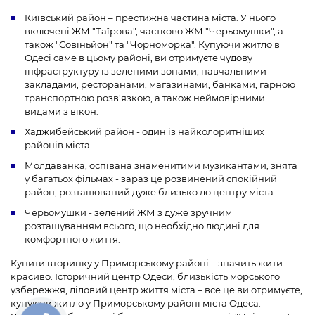
Київський район – престижна частина міста. У нього
включені ЖМ "Таїрова", частково ЖМ "Черьомушки", а
також "Совіньйон" та "Чорноморка". Купуючи житло в
Одесі саме в цьому районі, ви отримуєте чудову
інфраструктуру із зеленими зонами, навчальними
закладами, ресторанами, магазинами, банками, гарною
транспортною розв'язкою, а також неймовірними
видами з вікон.
Хаджибейський район - один із найколоритніших
районів міста.
Молдаванка, оспівана знаменитими музикантами, знята
у багатьох фільмах - зараз це розвинений спокійний
район, розташований дуже близько до центру міста.
Черьомушки - зелений ЖМ з дуже зручним
розташуванням всього, що необхідно людині для
комфортного життя.
Купити вторинку у Приморському районі – значить жити
красиво. Історичний центр Одеси, близькість морського
узбережжя, діловий центр життя міста – все це ви отримуєте,
купуючи житло у Приморському районі міста Одеса.