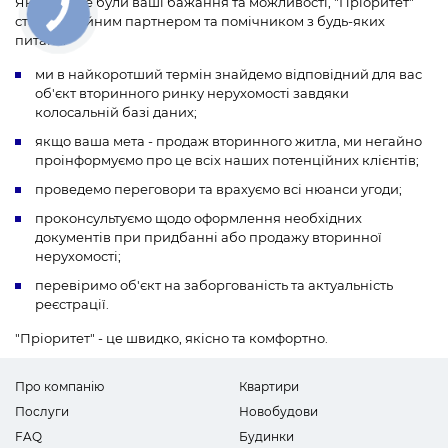
Якими б не були ваші бажання та можливості, "Пріоритет"
стане надійним партнером та помічником з будь-яких
питань:
ми в найкоротший термін знайдемо відповідний для вас
об'єкт вторинного ринку нерухомості завдяки
колосальній базі даних;
якщо ваша мета - продаж вторинного житла, ми негайно
проінформуємо про це всіх наших потенційних клієнтів;
проведемо переговори та врахуємо всі нюанси угоди;
проконсультуємо щодо оформлення необхідних
документів при придбанні або продажу вторинної
нерухомості;
перевіримо об'єкт на заборгованість та актуальність
реєстрації.
"Пріоритет" - це швидко, якісно та комфортно.
Про компанію
Квартири
Послуги
Новобудови
FAQ
Будинки