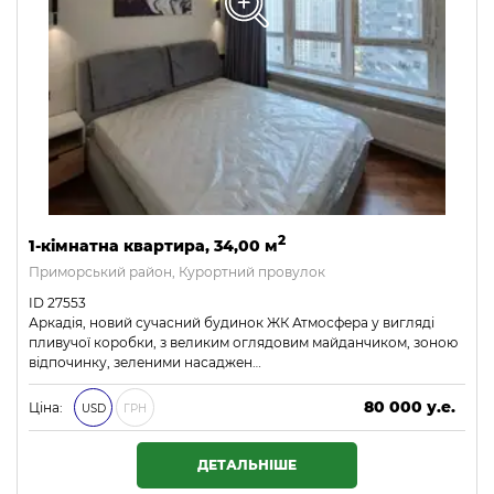
2
1-кімнатна квартира, 34,00 м
Приморський район, Курортний провулок
ID 27553
Аркадія, новий сучасний будинок ЖК Атмосфера у вигляді
пливучої коробки, з великим оглядовим майданчиком, зоною
відпочинку, зеленими насаджен…
80 000 у.е.
Ціна:
USD
ГРН
3 440 000 ₴
ДЕТАЛЬНІШЕ