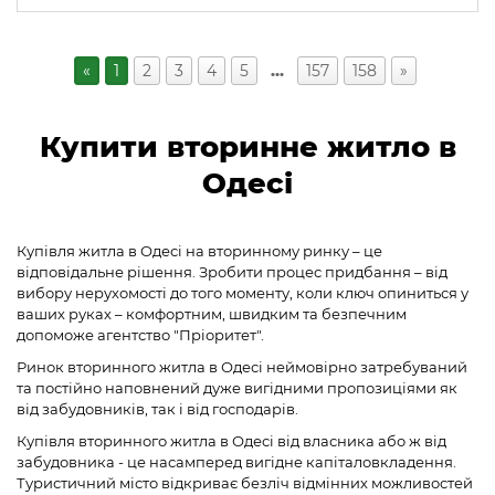
«
1
2
3
4
5
…
157
158
»
Купити вторинне житло в
Одесі
Купівля житла в Одесі на вторинному ринку – це
відповідальне рішення. Зробити процес придбання – від
вибору нерухомості до того моменту, коли ключ опиниться у
ваших руках – комфортним, швидким та безпечним
допоможе агентство "Пріоритет".
Ринок вторинного житла в Одесі неймовірно затребуваний
та постійно наповнений дуже вигідними пропозиціями як
від забудовників, так і від господарів.
Купівля вторинного житла в Одесі від власника або ж від
забудовника - це насамперед вигідне капіталовкладення.
Туристичний місто відкриває безліч відмінних можливостей