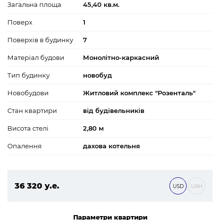
Загальна площа
45,40 кв.м.
Поверх
1
Поверхів в будинку
7
Матеріал будови
Монолітно-каркасний
Тип будинку
новобуд
Новобудови
Житловий комплекс "Розенталь"
Стан квартири
від будівельників
Висота стелі
2,80 м
Опалення
дахова котельня
36 320 у.е.
USD
UAH
1 561 760 ₴
Параметри квартири