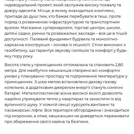
індивідуальний проект, який заслужив високу похвалу та
довіру одеситів. Місце, в якому знаходиться комплекс,
припаде до душі тим, хто бажає перебувати в тиші, проте
поряд із розвиненою інфраструктурою та транспортним
вузлом. Магазини, супермаркети, торгові центри, школи,
дитячі садки, ринки та розважальні заклади – все це в пішій
доступності. Палевий фундамент будівель та монолітно-
каркасна конструкція – основа їх міцності. Стіни виконані з
газобетону, що гарантує звукову ізоляцію та комфорт у будь-
яку пору року.
Висота стель у приміщеннях оптимальна та становить 2,80
метра. Для майбутніх мешканців створено всі комфортні
умови у плануванні простору та підтримання температури у
приміщеннях. З цією метою встановлено дахову газову
котельню, а додатковим джерелом енергії стануть сонячні
батареї. Металопластикові вікна високої якості дозволять
надійно утримувати тепло у квартирах та захистити їх від
вуличного шуму. У кожній секції курсують вантажні та
пасажирські ліфти. Вся територія обгороджена і знаходиться
під охороною, а отже, мешканцям не доведеться переживати
про збереження свого майна та безпеки.