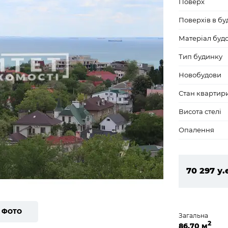
Поверх
Поверхів в бу
Матеріал буд
Тип будинку
Новобудови
Стан квартир
Висота стелі
Опалення
70 297 у.
3 022 771
1 ФОТО
Загальна
2
86,70 м