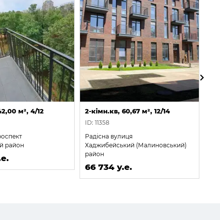
42,00 м², 4/12
2-кімн.кв, 60,67 м², 12/14
2-к
ID: 11358
ID:
роспект
Радісна вулиця
Літ
й район
Хаджибейський (Малиновський)
Пр
район
е.
67
66 734 у.е.