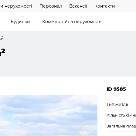
и нерухомості
Персонал
Вакансії
Контакти
Будинки
Коммерційна нерухомість
2
м
2
м
ID 9585
Тип житла
Кількість кімн
Загальна пло