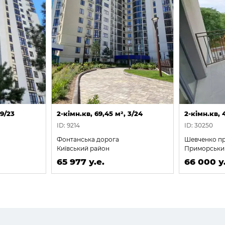
 9/23
2-кімн.кв, 69,45 м², 3/24
2-кімн.кв, 
ID: 9214
ID: 30250
Фонтанська дорога
Шевченко п
Київський район
Приморськи
65 977 у.е.
66 000 у.