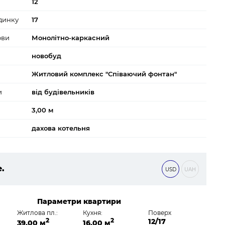
12
динку
17
ови
Монолітно-каркасний
новобуд
Житловий комплекс "Співаючий фонтан"
и
від будівельників
3,00 м
дахова котельня
е.
USD
UAH
 ₴
Параметри квартири
Житлова пл.:
Кухня:
Поверх
2
2
12/17
39,00 м
16,00 м