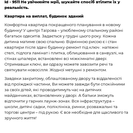
Id - 9511
Не увічнюйте мрії, шукайте спосіб втілити їх у
реальність.
Квартира на виплат, будинок зданий
Комфортна квартира покращеного планування в новому
будинку! У центрі Таїрова – улюбленому спальному районі
багатьох одеситів. Задається у грудні цього року. Кожна
дитина матиме свою спальню. Відмінною рисою є і стан
квартири після здачі будинку-ремонт під ключ : натяжні
стелі, підлога ламінат і плитка, облицювання в санвузлі, на
стінах шпалери, встановлені всі міжкімнатні двері.
Отримавши ключі, ви одразу можете завозити речі та
святкувати новосілля. Жодної метушні з ремонтом.
Завдяки закритому, облаштованому двору та віддаленості
від проїжджої частини, Ви можете завжди бути спокійними
за своїх дітей, які проводитимуть час на дитячих
майданчиках, встановлених у дворі. А батьки зможуть
відпочити у гарних лаунж-зонах. Вся інфраструктура –
школи, дитячі садки, поліклініка, ринки, розважальні та
торгові центри – під рукою. Є все необхідне для щасливого та
зручного життя!