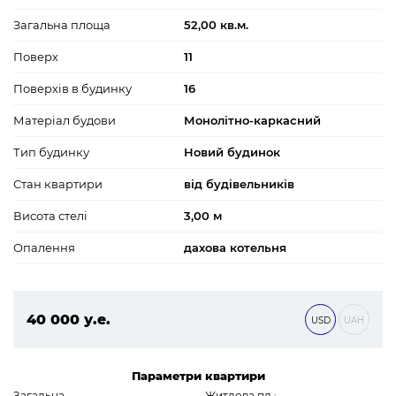
Загальна площа
52,00 кв.м.
Поверх
11
Поверхів в будинку
16
Матеріал будови
Монолітно-каркасний
Тип будинку
Новий будинок
Стан квартири
від будівельників
Висота стелі
3,00 м
Опалення
дахова котельня
40 000 у.е.
USD
UAH
1 720 000 ₴
Параметри квартири
Загальна
Житлова пл.: