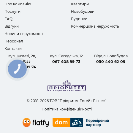
Про компанію
Квартири
Послуги
Новобудови
FAQ
Будинки
Відгуки
Коммерційна нерухомість
Новини нерухомості
Персонал
Контакти
вул. Інглезі, 2в,
вул. Сегедська, 12
Відділ Новобудов
офіс 1033
067 408 99 73
050 440 62 09
067 408 99 74
КНОПКА
ЗВ'ЯЗКУ
© 2018-2026 ТОВ “Пріоритет Естейт Бізнес”
Політика конфіденційності