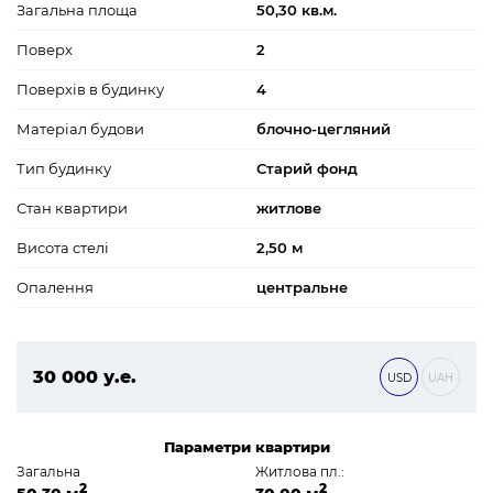
Загальна площа
50,30 кв.м.
Поверх
2
Поверхів в будинку
4
Матеріал будови
блочно-цегляний
Тип будинку
Старий фонд
Стан квартири
житлове
Висота стелі
2,50 м
Опалення
центральне
30 000 у.е.
USD
UAH
1 290 000 ₴
Параметри квартири
Загальна
Житлова пл.:
2
2