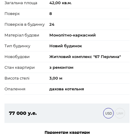
Загальна площа
42,00 кв.м.
Поверх
8
Поверхів в будинку
24
Матеріал будови
Монолітно-каркасний
Тип будинку
Новий будинок
Новобудови
Житловий комплекс "67 Перлина"
Стан квартири
з ремонтом
Висота стелі
3,00 м
Опалення
дахова котельня
77 000 у.е.
USD
UAH
3 311 000 ₴
Параметри квартири