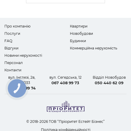
Про компанію
Квартири
Послуги
Новобудови
FAQ
Будинки
Відгуки
Коммерційна нерухомість
Новини нерухомості
Персонал
Контакти
вул. Інглезі, 2в,
вул. Сегедська, 12
Відділ Новобудов
офіс 1033
067 408 99 73
050 440 62 09
067 408 99 74
КНОПКА
ЗВ'ЯЗКУ
© 2018-2026 ТОВ “Пріоритет Естейт Бізнес”
Політика конфіденційності