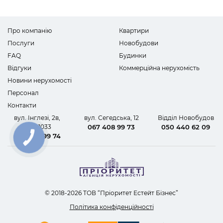
Про компанію
Квартири
Послуги
Новобудови
FAQ
Будинки
Відгуки
Коммерційна нерухомість
Новини нерухомості
Персонал
Контакти
вул. Інглезі, 2в,
вул. Сегедська, 12
Відділ Новобудов
офіс 1033
067 408 99 73
050 440 62 09
067 408 99 74
КНОПКА
ЗВ'ЯЗКУ
© 2018-2026 ТОВ “Пріоритет Естейт Бізнес”
Політика конфіденційності