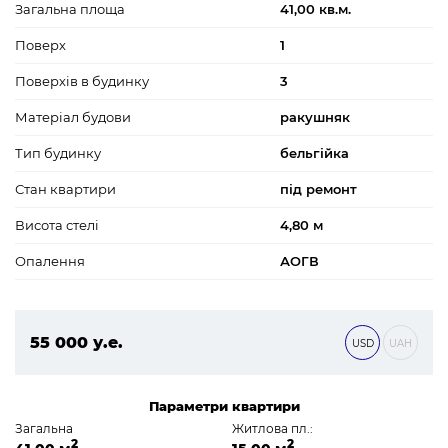
Загальна площа
41,00 кв.м.
Поверх
1
Поверхів в будинку
3
Матеріал будови
ракушняк
Тип будинку
бельгійка
Стан квартири
під ремонт
Висота стелі
4,80 м
Опалення
АОГВ
55 000 у.е.
USD
UAH
2 365 000 ₴
Параметри квартири
Загальна
Житлова пл.:
2
2