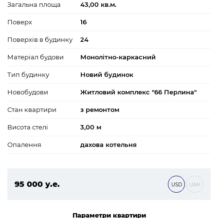
Загальна площа
43,00 кв.м.
Поверх
16
Поверхів в будинку
24
Матеріал будови
Монолітно-каркасний
Тип будинку
Новий будинок
Новобудови
Житловий комплекс "66 Перлина"
Стан квартири
з ремонтом
Висота стелі
3,00 м
Опалення
дахова котельня
95 000 у.е.
USD
UAH
4 085 000 ₴
Параметри квартири