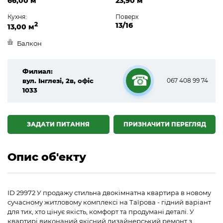
66,00 м
23,90 м
Кухня:
Поверх
2
13/16
13,00 м
Балкон
Филиал:
вул. Інглезі, 2в, офіс
067 408 99 74
1033
☎
ЗАДАТИ ПИТАННЯ
ПРИЗНАЧИТИ ПЕРЕГЛЯД
Опис об'екту
ID 29972 У продажу стильна двокімнатна квартира в новому
сучасному житловому комплексі на Таїрова - гідний варіант
для тих, хто цінує якість, комфорт та продумані деталі. У
квартирі виконаний якісний дизайнерський ремонт з