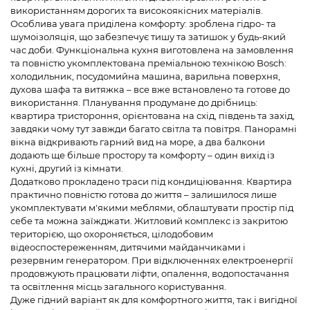
використанням дорогих та високоякісних матеріалів.
Особлива увага приділена комфорту: зроблена гідро- та
шумоізоляція, що забезпечує тишу та затишок у будь-який
час доби. Функціональна кухня виготовлена на замовлення
та повністю укомплектована преміальною технікою Bosch:
холодильник, посудомийна машина, варильна поверхня,
духова шафа та витяжка – все вже встановлено та готове до
використання. Планування продумане до дрібниць:
квартира тристороння, орієнтована на схід, південь та захід,
завдяки чому тут завжди багато світла та повітря. Панорамні
вікна відкривають гарний вид на море, а два балкони
додають ще більше простору та комфорту – один вихід із
кухні, другий із кімнати.
Додатково прокладено траси під кондиціювання. Квартира
практично повністю готова до життя – залишилося лише
укомплектувати м'якими меблями, облаштувати простір під
себе та можна заїжджати. Житловий комплекс із закритою
територією, що охороняється, цілодобовим
відеоспостереженням, дитячими майданчиками і
резервним генератором. При відключеннях електроенергії
продовжують працювати ліфти, опалення, водопостачання
та освітлення місць загального користування.
Дуже гідний варіант як для комфортного життя, так і вигідної