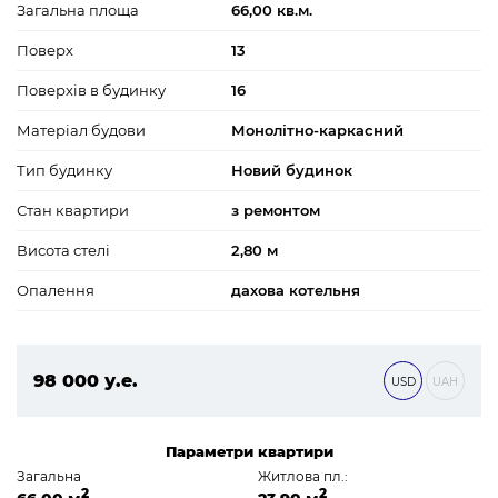
Загальна площа
66,00 кв.м.
Поверх
13
Поверхів в будинку
16
Матеріал будови
Монолітно-каркасний
Тип будинку
Новий будинок
Стан квартири
з ремонтом
Висота стелі
2,80 м
Опалення
дахова котельня
98 000 у.е.
USD
UAH
4 214 000 ₴
Параметри квартири
Загальна
Житлова пл.:
2
2