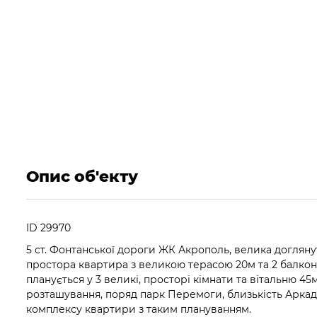
Опис об'екту
ID 29970
5 ст. Фонтанської дороги ЖК Акрополь, велика доглян
простора квартира з великою терасою 20м та 2 балкон
планується у 3 великі, просторі кімнати та вітальню 4
розташування, поряд парк Перемоги, близькість Аркадії
комплексу квартири з таким плануванням.