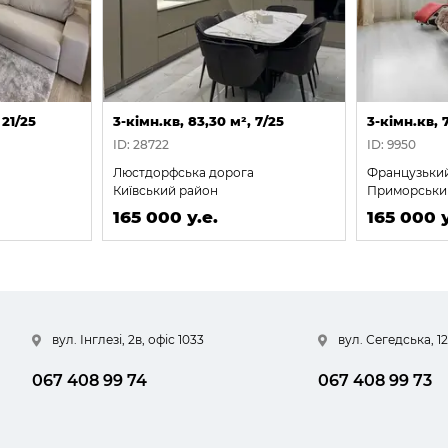
 21/25
3-кімн.кв, 83,30 м², 7/25
3-кімн.кв, 
ID: 28722
ID: 9950
Люстдорфська дорога
Французьки
Київський район
Приморськи
165 000 у.е.
165 000 у
вул. Інглезі, 2в, офіс 1033
вул. Сегедська, 12
067 408 99 74
067 408 99 73