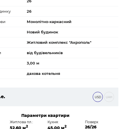
26
динку
26
ови
Монолітно-каркасний
Новий будинок
Житловий комплекс "Акрополь"
и
від будівельників
3,00 м
дахова котельня
.е.
USD
UAH
 ₴
Параметри квартири
Житлова пл.:
Кухня:
Поверх
2
2
26/26
52,60 м
45,00 м