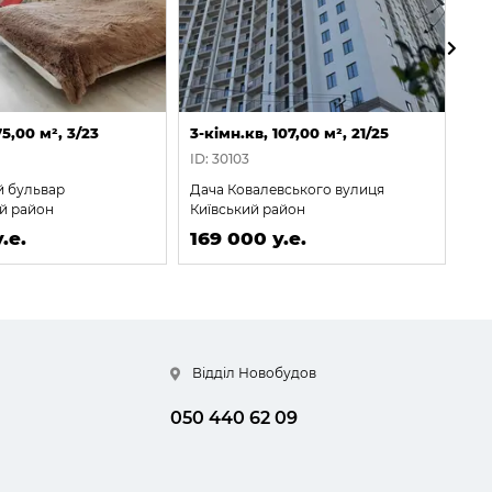
75,00 м², 3/23
3-кімн.кв, 107,00 м², 21/25
3-к
ID: 30103
ID:
й бульвар
Дача Ковалевського вулиця
Іта
й район
Київський район
Пр
.е.
169 000 у.е.
16
Відділ Новобудов
050 440 62 09