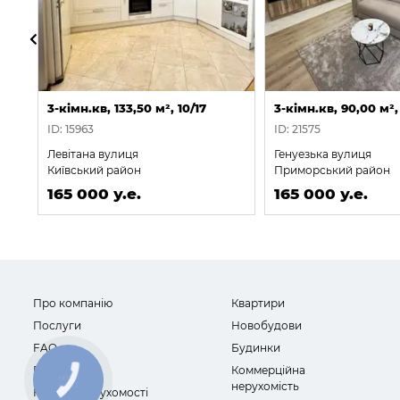
3-кімн.кв, 133,50 м², 10/17
3-кімн.кв, 90,00 м²,
ID: 15963
ID: 21575
Левітана вулиця
Генуезька вулиця
Київський район
Приморський район
165 000 у.е.
165 000 у.е.
Про компанію
Квартири
Послуги
Новобудови
FAQ
Будинки
Відгуки
Коммерційна
нерухомість
Новини нерухомості