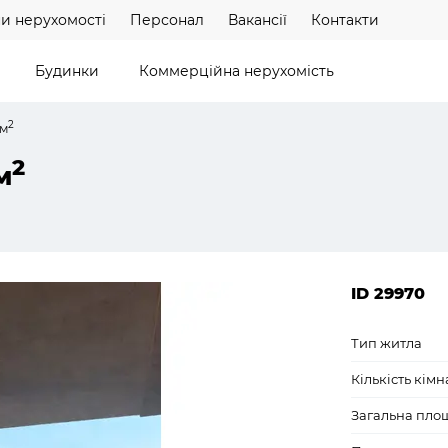
и нерухомості
Персонал
Вакансії
Контакти
Будинки
Коммерційна нерухомість
2
 м
2
м
ID 29970
Тип житла
Кількість кімн
Загальна пло