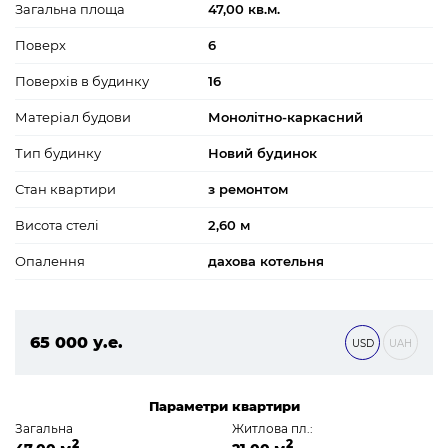
Загальна площа
47,00 кв.м.
Поверх
6
Поверхів в будинку
16
Матеріал будови
Монолітно-каркасний
Тип будинку
Новий будинок
Стан квартири
з ремонтом
Висота стелі
2,60 м
Опалення
дахова котельня
65 000 у.е.
USD
UAH
2 795 000 ₴
Параметри квартири
Загальна
Житлова пл.:
2
2