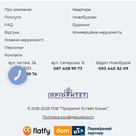
Про компанію
Квартири
Послуги
Новобудови
FAQ
Будинки
Відгуки
Коммерційна нерухомість
Новини нерухомості
Персонал
Контакти
вул. Інглезі, 2в,
вул. Сегедська, 12
Відділ Новобудов
офіс 1033
067 408 99 73
050 440 62 09
067 408 99 74
КНОПКА
ЗВ'ЯЗКУ
© 2018-2026 ТОВ “Пріоритет Естейт Бізнес”
Політика конфіденційності