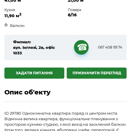
47,00 м
21,00 м
Кухня:
Поверх
2
6/16
11,90 м
Балкон
Филиал:
вул. Інглезі, 2в, офіс
067 408 99 74
1033
☎
ЗАДАТИ ПИТАННЯ
ПРИЗНАЧИТИ ПЕРЕГЛЯД
Опис об'екту
ID 29780 Однокімнатна квартира поряд із центром міста.
Відмінна велика квартира, функціональне планування з
просторою кухнею-студією, з якої вихід на засклений балкон.
Крім того, велика кімната, вбудовані шафи, передпокій. Є