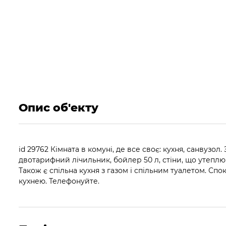
Опис об'екту
id 29762 Кімната в комуні, де все своє: кухня, санвузол
двотарифний лічильник, бойлер 50 л, стіни, що утеплюю
Також є спільна кухня з газом і спільним туалетом. Сп
кухнею. Телефонуйте.