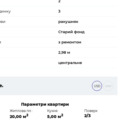
2
динку
3
ови
ракушняк
Старий фонд
и
з ремонтом
2,98 м
центральне
е.
USD
UAH
 ₴
Параметри квартири
Житлова пл.:
Кухня:
Поверх
2
2
2/3
20,00 м
5,00 м