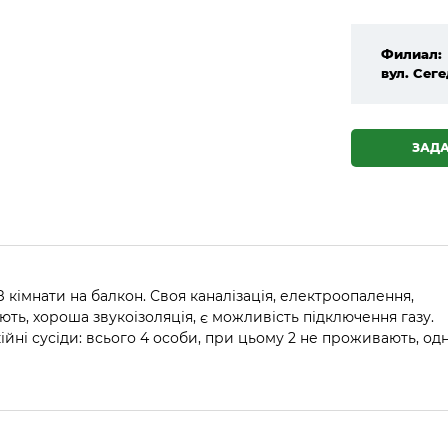
Филиал:
вул. Сеге
ЗАД
. З кімнати на балкон. Своя каналізація, електроопалення,
ть, хороша звукоізоляція, є можливість підключення газу.
окійні сусіди: всього 4 особи, при цьому 2 не проживають, о