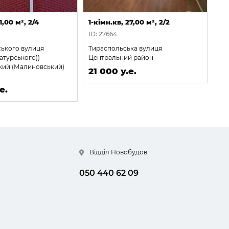
1,00 м², 2/4
1-кімн.кв, 27,00 м², 2/2
1-к
ID: 27664
ID:
ького вулиця
Тираспольська вулиця
Ми
атурського))
Центральний район
Ха
кий (Малиновський)
ра
21 000 у.е.
21
е.
Відділ Новобудов
050 440 62 09