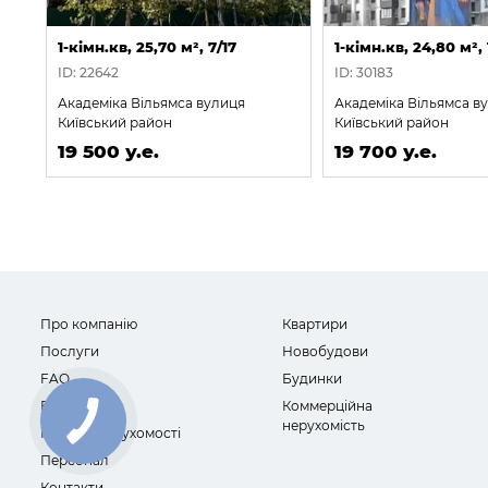
1-кімн.кв, 25,70 м², 7/17
1-кімн.кв, 24,80 м², 
ID: 22642
ID: 30183
Академіка Вільямса вулиця
Академіка Вільямса в
Київський район
Київський район
19 500 у.е.
19 700 у.е.
Про компанію
Квартири
Послуги
Новобудови
FAQ
Будинки
Відгуки
Коммерційна
нерухомість
Новини нерухомості
Персонал
Контакти