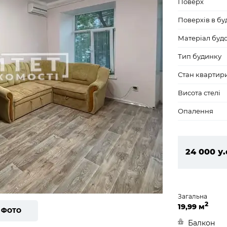
Поверх
Поверхів в бу
Матеріал буд
Тип будинку
Стан квартир
Висота стелі
Опалення
24 000 у.
1 032 000
Загальна
2
19,99 м
6 ФОТО
Балкон