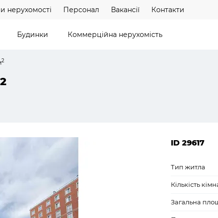
и нерухомості
Персонал
Вакансії
Контакти
Будинки
Коммерційна нерухомість
2
м
2
ID 29617
Тип житла
Кількість кімн
Загальна пло