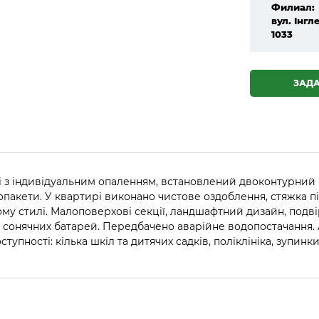
Филиал:
вул. Інгле
1033
ЗАД
і з індивідуальним опаленням, встановлений двоконтурний к
опакети. У квартирі виконано чистове оздоблення, стяжка 
ому стилі. Малоповерхові секції, ландшафтний дизайн, подві
к сонячних батарей. Передбачено аварійне водопостачання. 
тупності: кілька шкіл та дитячих садків, поліклініка, зупи