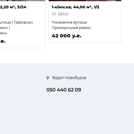
42,20 м², 5/24
1-кімн.кв, 44,00 м², 1/2
1-к
ID: 28322
ID:
лиця ( Таїровські
Гімназична вулиця
Пр
йон )
Приморський район
Ха
айон
ра
42 000 у.е.
е.
42
Відділ Новобудов
050 440 62 09