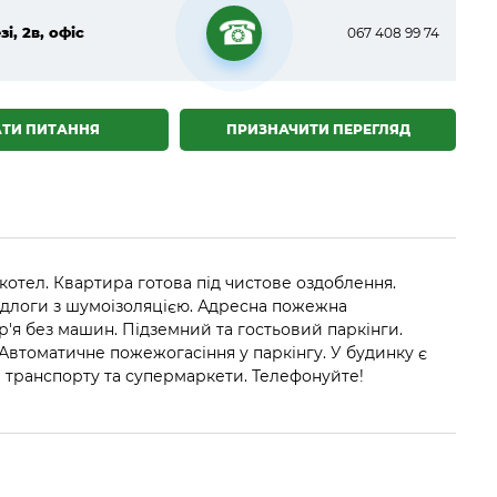
зі, 2в, офіс
067 408 99 74
☎
АТИ ПИТАННЯ
ПРИЗНАЧИТИ ПЕРЕГЛЯД
отел. Квартира готова під чистове оздоблення.
підлоги з шумоізоляцією. Адресна пожежна
р'я без машин. Підземний та гостьовий паркінги.
Автоматичне пожежогасіння у паркінгу. У будинку є
нки транспорту та супермаркети. Телефонуйте!