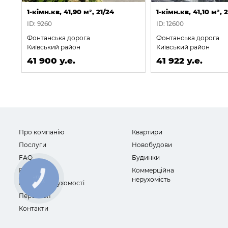
1-кімн.кв, 41,90 м², 21/24
1-кімн.кв, 41,10 м², 
ID: 9260
ID: 12600
Фонтанська дорога
Фонтанська дорога
Київський район
Київський район
41 900 у.е.
41 922 у.е.
Про компанію
Квартири
Послуги
Новобудови
FAQ
Будинки
Відгуки
Коммерційна
нерухомість
Новини нерухомості
Персонал
Контакти