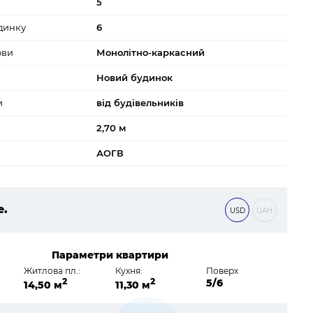
5
динку
6
ови
Монолітно-каркасний
Новий будинок
и
від будівельників
2,70 м
АОГВ
е.
USD
UAH
 ₴
Параметри квартири
Житлова пл.:
Кухня:
Поверх
2
2
5/6
14,50 м
11,30 м