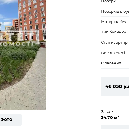
Поверх
Поверхів в бу
Матеріал буд
Тип будинку
Стан квартир
Висота стелі
Опалення
46 850 у.
2 014 550
Загальна
2
34,70 м
8 ФОТО