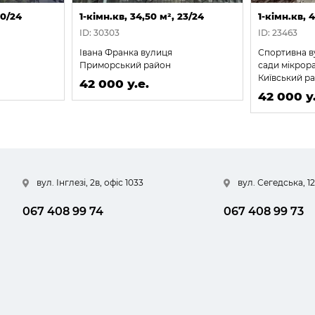
20/24
1-кімн.кв, 34,50 м², 23/24
1-кімн.кв, 
ID: 30303
ID: 23463
Івана Франка вулиця
Спортивна ву
Приморський район
сади мікрора
Київський р
42 000 у.е.
42 000 у.
вул. Інглезі, 2в, офіс 1033
вул. Сегедська, 12
067 408 99 74
067 408 99 73