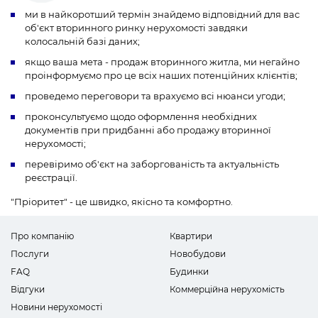
ми в найкоротший термін знайдемо відповідний для вас
об'єкт вторинного ринку нерухомості завдяки
колосальній базі даних;
якщо ваша мета - продаж вторинного житла, ми негайно
проінформуємо про це всіх наших потенційних клієнтів;
проведемо переговори та врахуємо всі нюанси угоди;
проконсультуємо щодо оформлення необхідних
документів при придбанні або продажу вторинної
нерухомості;
перевіримо об'єкт на заборгованість та актуальність
реєстрації.
"Пріоритет" - це швидко, якісно та комфортно.
Про компанію
Квартири
Послуги
Новобудови
FAQ
Будинки
Відгуки
Коммерційна нерухомість
Новини нерухомості