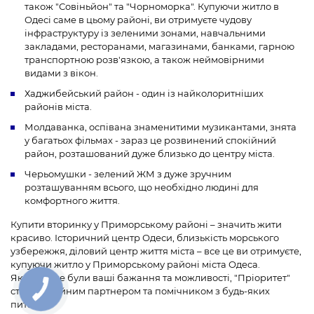
також "Совіньйон" та "Чорноморка". Купуючи житло в
Одесі саме в цьому районі, ви отримуєте чудову
інфраструктуру із зеленими зонами, навчальними
закладами, ресторанами, магазинами, банками, гарною
транспортною розв'язкою, а також неймовірними
видами з вікон.
Хаджибейський район - один із найколоритніших
районів міста.
Молдаванка, оспівана знаменитими музикантами, знята
у багатьох фільмах - зараз це розвинений спокійний
район, розташований дуже близько до центру міста.
Черьомушки - зелений ЖМ з дуже зручним
розташуванням всього, що необхідно людині для
комфортного життя.
Купити вторинку у Приморському районі – значить жити
красиво. Історичний центр Одеси, близькість морського
узбережжя, діловий центр життя міста – все це ви отримуєте,
купуючи житло у Приморському районі міста Одеса.
Якими б не були ваші бажання та можливості, "Пріоритет"
стане надійним партнером та помічником з будь-яких
питань: