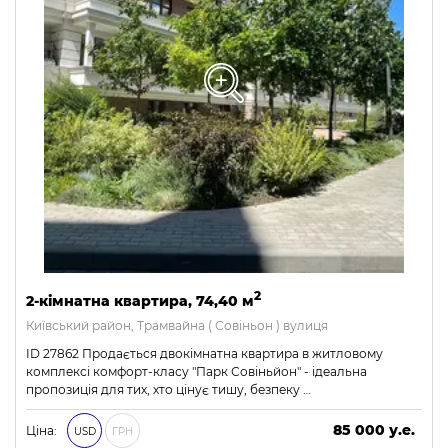
2
2-кімнатна квартира, 74,40 м
Київський район, Трамвайна ( Совіньон ) вулиця
ID 27862 Продається двокімнатна квартира в житловому
комплексі комфорт-класу "Парк Совіньйон" - ідеальна
пропозиція для тих, хто цінує тишу, безпеку …
85 000 у.е.
Ціна:
USD
ГРН