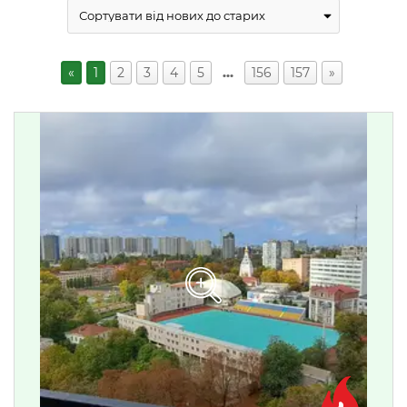
«
1
2
3
4
5
…
156
157
»