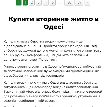
«
1
2
3
4
5
…
156
157
»
Купити вторинне житло в
Одесі
Купівля житла в Одесі на вторинному ринку – це
відповідальне рішення. Зробити процес придбання – від
вибору нерухомості до того моменту, коли ключ опиниться у
ваших руках – комфортним, швидким та безпечним
допоможе агентство "Пріоритет".
Ринок вторинного житла в Одесі неймовірно затребуваний
та постійно наповнений дуже вигідними пропозиціями як
від забудовників, так і від господарів.
Купівля вторинного житла в Одесі від власника або ж від
забудовника - це насамперед вигідне капіталовкладення.
Туристичний місто відкриває безліч відмінних можливостей
для розвитку бізнесу, пов'язаного з орендою, у будь-який із
сезонів - особливо літній сезон.