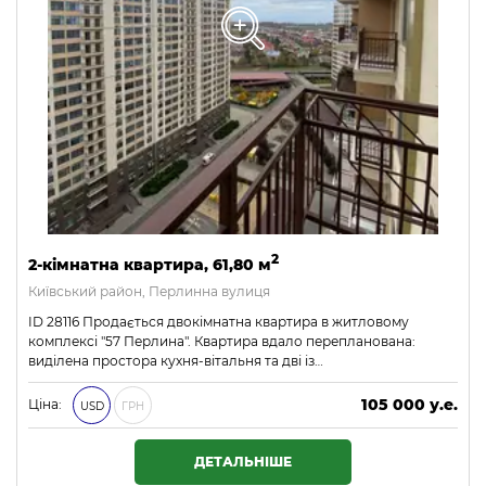
2
2-кімнатна квартира, 61,80 м
Київський район, Перлинна вулиця
ID 28116 Продається двокімнатна квартира в житловому
комплексі "57 Перлина". Квартира вдало перепланована:
виділена простора кухня-вітальня та дві із…
105 000 у.е.
Ціна:
USD
ГРН
4 515 000 ₴
ДЕТАЛЬНІШЕ