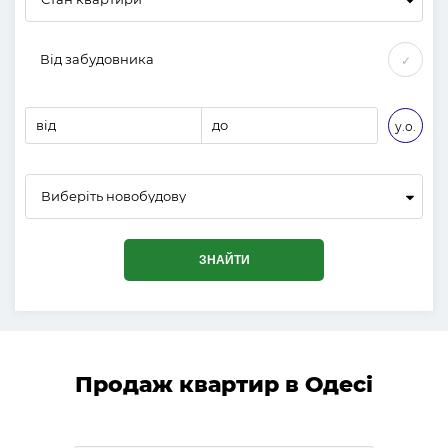
Від забудовника
✓
від
до
у.о.
Виберіть новобудову
ЗНАЙТИ
Продаж квартир в Одесі