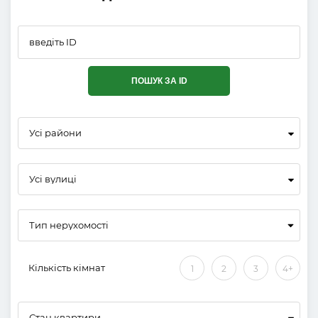
ПОШУК ЗА ID
Усі райони
Усі вулиці
Кількість кімнат
1
2
3
4+
Стан квартири