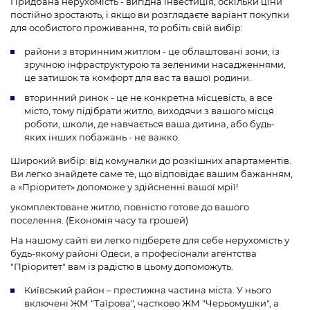
Придбана нерухомість - вигідна інвестиція, оскільки ціни
постійно зростають, і якщо ви розглядаєте варіант покупки
для особистого проживання, то робіть свій вибір:
райони з вторинним житлом - це облаштовані зони, із
зручною інфраструктурою та зеленими насадженнями,
це затишок та комфорт для вас та вашої родини.
вторинний ринок - це не конкретна місцевість, а все
місто, тому підібрати житло, виходячи з вашого місця
роботи, школи, де навчається ваша дитина, або будь-
яких інших побажань - не важко.
Широкий вибір: від комуналки до розкішних апартаментів.
Ви легко знайдете саме те, що відповідає вашим бажанням,
а «Пріоритет» допоможе у здійсненні вашої мрії!
укомплектоване житло, повністю готове до вашого
поселення. (Економія часу та грошей)
На нашому сайті ви легко підберете для себе нерухомість у
будь-якому районі Одеси, а професіонали агентства
"Пріоритет" вам із радістю в цьому допоможуть.
Київський район – престижна частина міста. У нього
включені ЖМ "Таїрова", частково ЖМ "Черьомушки", а