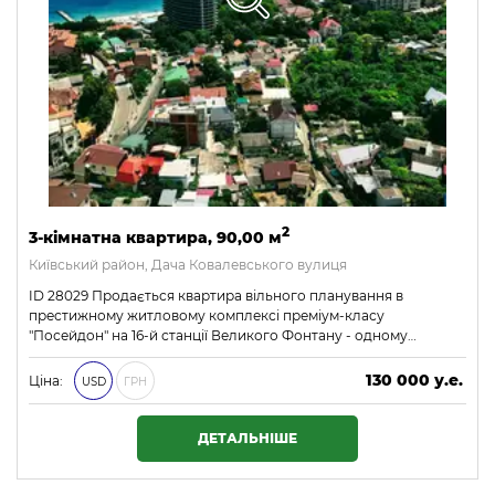
2
3-кімнатна квартира, 90,00 м
Київський район, Дача Ковалевського вулиця
ID 28029 Продається квартира вільного планування в
престижному житловому комплексі преміум-класу
"Посейдон" на 16-й станції Великого Фонтану - одному…
130 000 у.е.
Ціна:
USD
ГРН
5 590 000 ₴
ДЕТАЛЬНІШЕ