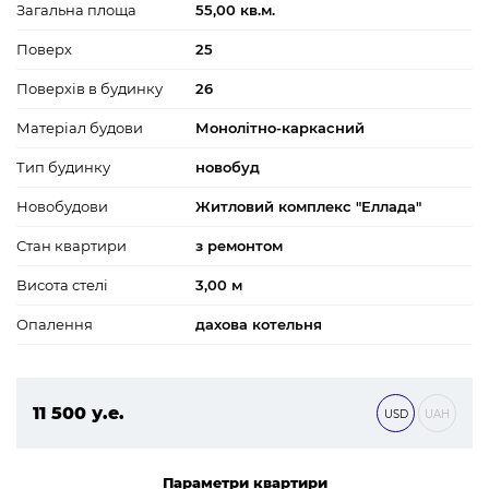
Загальна площа
55,00 кв.м.
Поверх
25
Поверхів в будинку
26
Матеріал будови
Монолітно-каркасний
Тип будинку
новобуд
Новобудови
Житловий комплекс "Еллада"
Стан квартири
з ремонтом
Висота стелі
3,00 м
Опалення
дахова котельня
11 500 у.е.
USD
UAH
494 500 ₴
Параметри квартири