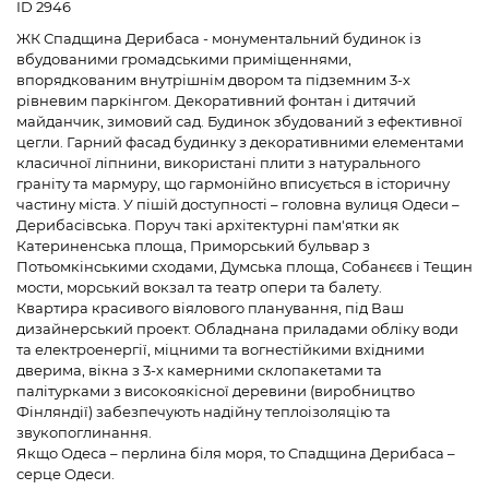
ID 2946
ЖК Спадщина Дерибаса - монументальний будинок із
вбудованими громадськими приміщеннями,
впорядкованим внутрішнім двором та підземним 3-х
рівневим паркінгом. Декоративний фонтан і дитячий
майданчик, зимовий сад. Будинок збудований з ефективної
цегли. Гарний фасад будинку з декоративними елементами
класичної ліпнини, використані плити з натурального
граніту та мармуру, що гармонійно вписується в історичну
частину міста. У пішій доступності – головна вулиця Одеси –
Дерибасівська. Поруч такі архітектурні пам'ятки як
Катериненська площа, Приморський бульвар з
Потьомкінськими сходами, Думська площа, Собанєєв і Тещин
мости, морський вокзал та театр опери та балету.
Квартира красивого віялового планування, під Ваш
дизайнерський проект. Обладнана приладами обліку води
та електроенергії, міцними та вогнестійкими вхідними
дверима, вікна з 3-х камерними склопакетами та
палітурками з високоякісної деревини (виробництво
Фінляндії) забезпечують надійну теплоізоляцію та
звукопоглинання.
Якщо Одеса – перлина біля моря, то Спадщина Дерибаса –
серце Одеси.