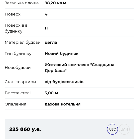
Загальна площа
98,20 кв.м.
Поверх
4
Поверхів в
11
будинку
Матеріал будови
цегла
Тип будинку
Новий будинок
Житловий комплекс "Спадщина
Новобудови
Дерібаса"
Стан квартири
від будівельників
Висота стелі
3,00 м
Опалення
дахова котельня
225 860 у.е.
USD
UAH
9 711 980 ₴