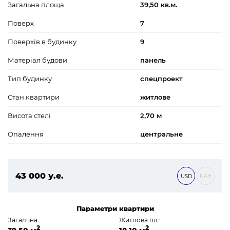
Загальна площа
39,50 кв.м.
Поверх
7
Поверхів в будинку
9
Матеріал будови
панель
Тип будинку
спецпроект
Стан квартири
житлове
Висота стелі
2,70 м
Опалення
центральне
43 000 у.е.
USD
UAH
1 849 000 ₴
Параметри квартири
Загальна
Житлова пл.:
2
2