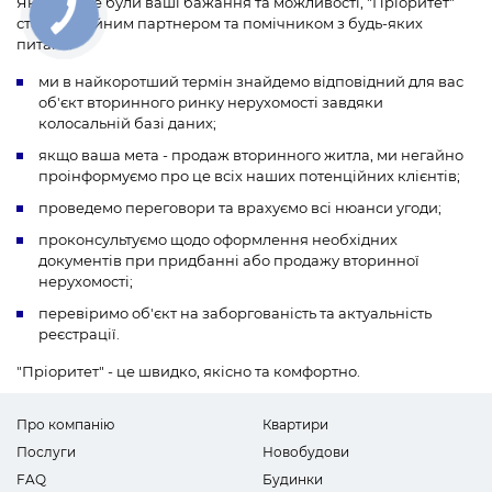
Якими б не були ваші бажання та можливості, "Пріоритет"
стане надійним партнером та помічником з будь-яких
питань:
ми в найкоротший термін знайдемо відповідний для вас
об'єкт вторинного ринку нерухомості завдяки
колосальній базі даних;
якщо ваша мета - продаж вторинного житла, ми негайно
проінформуємо про це всіх наших потенційних клієнтів;
проведемо переговори та врахуємо всі нюанси угоди;
проконсультуємо щодо оформлення необхідних
документів при придбанні або продажу вторинної
нерухомості;
перевіримо об'єкт на заборгованість та актуальність
реєстрації.
"Пріоритет" - це швидко, якісно та комфортно.
Про компанію
Квартири
Послуги
Новобудови
FAQ
Будинки