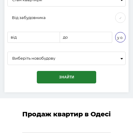
Від забудовника
✓
від
до
у.о.
Виберіть новобудову
ЗНАЙТИ
Продаж квартир в Одесі