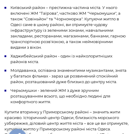
Київський район – престижна частина міста. У нього
включені ЖМ "Таїрова", частково ЖМ "Черьомушки", а
також "Совіньйон" та "Чорноморка". Купуючи житло в
Одесі саме в цьому районі, ви отримуєте чудову
інфраструктуру із зеленими зонами, навчальними
закладами, ресторанами, магазинами, банками, гарною
транспортною розв'язкою, а також неймовірними
видами з вікон.
Хаджибейський район - один із найколоритніших
районів міста.
Молдаванка, оспівана знаменитими музикантами, знята
у багатьох фільмах - зараз це розвинений спокійний
район, розташований дуже близько до центру міста.
Черьомушки - зелений ЖМ з дуже зручним
розташуванням всього, що необхідно людині для
комфортного життя.
Купити вторинку у Приморському районі – значить жити
красиво. Історичний центр Одеси, близькість морського
узбережжя, діловий центр життя міста – все це ви отримуєте,
купуючи житло у Приморському районі міста Одеса.