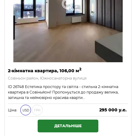
2
2-кімнатна квартира, 106,00 м
Совіньон район, Южносанаторна вулиця
ID 26748 Естетика простору та світла - стильна 2-кімнатна
квартира в Совіньйоні! Пропонується до продажу велика,
затишна та неймовірно красива кварти…
295 000 у.е.
Ціна:
USD
ГРН
12 685 000 ₴
ДЕТАЛЬНІШЕ