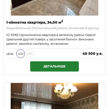
2
1-кімнатна квартира, 34,00 м
Хаджибейський (Малиновський) район, Космонавтів вулиця
ID 30163 Однокімнатна квартира в зеленому районі Одеси!
Ідеальний другий поверх. є засклений балкон. Виконано
ремонт, замінено сантехніку, встановлен…
40 500 у.е.
Ціна:
USD
ГРН
1 741 500 ₴
ДЕТАЛЬНІШЕ