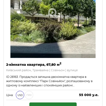
2
2-кімнатна квартира, 67,80 м
Київський район, Трамвайна ( Совіньон ) вулиця
ID 28163. Продається затишна двокімнатна квартира в
житловому комплексі "Парк Совіньйон", розташованому в
одному із найзеленіших і спокійніших районі…
55 000 у.е.
Ціна:
USD
ГРН
2 365 000 ₴