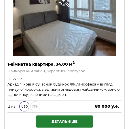
2
1-кімнатна квартира, 34,00 м
Приморський район, Курортний провулок
ID 27553
Аркадія, новий сучасний будинок ЖК Атмосфера у вигляді
пливучої коробки, з великим оглядовим майданчиком, зоною
відпочинку, зеленими насаджен…
80 000 у.е.
Ціна:
USD
ГРН
3 440 000 ₴
ДЕТАЛЬНІШЕ