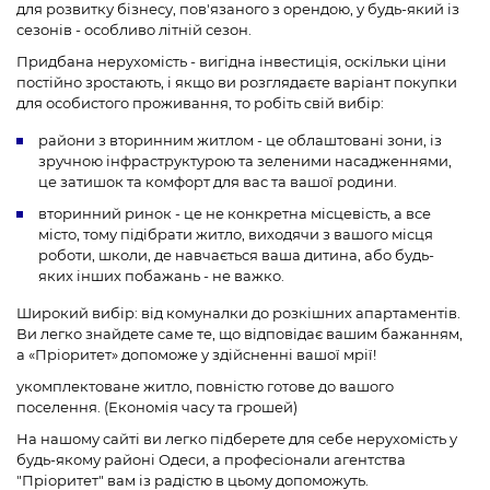
для розвитку бізнесу, пов'язаного з орендою, у будь-який із
сезонів - особливо літній сезон.
Придбана нерухомість - вигідна інвестиція, оскільки ціни
постійно зростають, і якщо ви розглядаєте варіант покупки
для особистого проживання, то робіть свій вибір:
райони з вторинним житлом - це облаштовані зони, із
зручною інфраструктурою та зеленими насадженнями,
це затишок та комфорт для вас та вашої родини.
вторинний ринок - це не конкретна місцевість, а все
місто, тому підібрати житло, виходячи з вашого місця
роботи, школи, де навчається ваша дитина, або будь-
яких інших побажань - не важко.
Широкий вибір: від комуналки до розкішних апартаментів.
Ви легко знайдете саме те, що відповідає вашим бажанням,
а «Пріоритет» допоможе у здійсненні вашої мрії!
укомплектоване житло, повністю готове до вашого
поселення. (Економія часу та грошей)
На нашому сайті ви легко підберете для себе нерухомість у
будь-якому районі Одеси, а професіонали агентства
"Пріоритет" вам із радістю в цьому допоможуть.