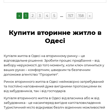
«
1
2
3
4
5
…
157
158
»
Купити вторинне житло в
Одесі
Купівля житла в Одесі на вторинному ринку – це
відповідальне рішення. Зробити процес придбання – від
вибору нерухомості до того моменту, коли ключ опиниться у
ваших руках – комфортним, швидким та безпечним
допоможе агентство "Пріоритет".
Ринок вторинного житла в Одесі неймовірно затребуваний
та постійно наповнений дуже вигідними пропозиціями як
від забудовників, так і від господарів.
Купівля вторинного житла в Одесі від власника або ж від
забудовника - це насамперед вигідне капіталовкладення.
Туристичний місто відкриває безліч відмінних можливостей