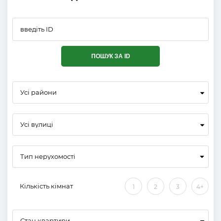
ПОШУК ЗА ID
Усі райони
Усі вулиці
Кількість кімнат
1
2
3
4+
Стан квартири