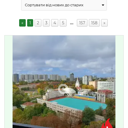
«
1
2
3
4
5
…
157
158
»