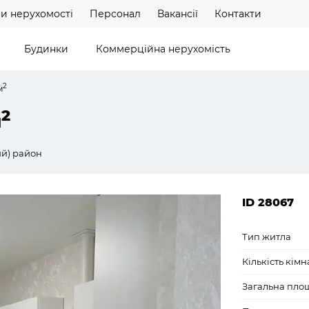
и нерухомості
Персонал
Вакансії
Контакти
Будинки
Коммерційна нерухомість
2
м
2
м
й) район
ID 28067
Тип житла
Кількість кімн
Загальна пло