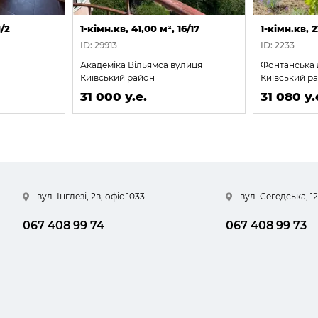
1/2
1-кімн.кв, 41,00 м², 16/17
1-кімн.кв, 
ID: 29913
ID: 2233
Академіка Вільямса вулиця
Фонтанська 
Київський район
Київський р
31 000 у.е.
31 080 у.
вул. Інглезі, 2в, офіс 1033
вул. Сегедська, 12
067 408 99 74
067 408 99 73