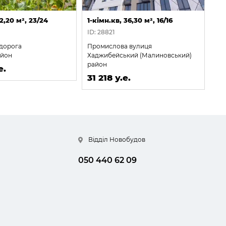
22,20 м², 23/24
1-кімн.кв, 36,30 м², 16/16
1-к
ID: 28821
ID:
дорога
Промислова вулиця
Буд
айон
Хаджибейський (Малиновський)
Киї
район
е.
31
31 218 у.е.
Відділ Новобудов
050 440 62 09