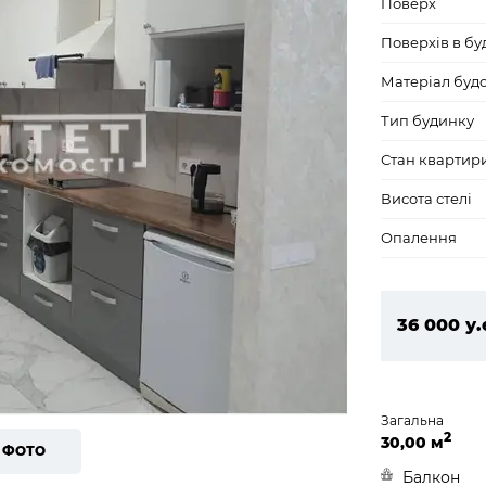
Поверх
Поверхів в бу
Матеріал буд
Тип будинку
Стан квартир
Висота стелі
Опалення
36 000 у.
1 548 000
Загальна
2
30,00 м
7 ФОТО
Балкон