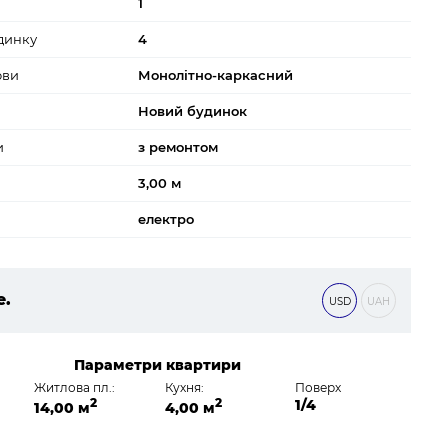
1
динку
4
ови
Монолітно-каркасний
Новий будинок
и
з ремонтом
3,00 м
електро
е.
USD
UAH
 ₴
Параметри квартири
Житлова пл.:
Кухня:
Поверх
2
2
1/4
14,00 м
4,00 м