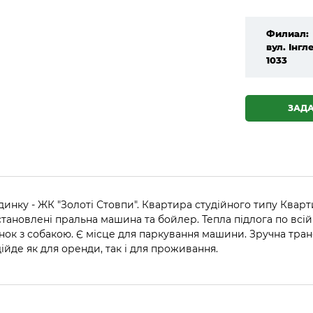
Филиал:
вул. Інгле
1033
ЗАД
инку - ЖК "Золоті Стовпи". Квартира студійного типу Квар
тановлені пральна машина та бойлер. Тепла підлога по всі
ок з собакою. Є місце для паркування машини. Зручна транс
ійде як для оренди, так і для проживання.