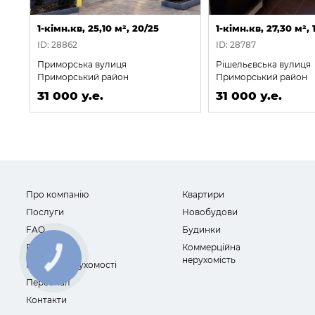
1-кімн.кв, 25,10 м², 20/25
1-кімн.кв, 27,30 м², 
ID: 28862
ID: 28787
Приморська вулиця
Рішельєвська вулиця
Приморський район
Приморський район
31 000 у.е.
31 000 у.е.
Про компанію
Квартири
Послуги
Новобудови
FAQ
Будинки
Відгуки
Коммерційна
нерухомість
Новини нерухомості
Персонал
Контакти