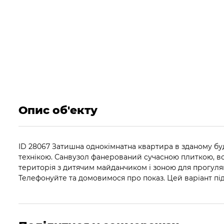
Опис об'екту
ID
28067 Затишна однокімнатна квартира в зданому буд
технікою. Санвузол фанерований сучасною плиткою, вс
територія з дитячим майданчиком і зоною для прогулян
Телефонуйте та домовимося про показ. Цей варіант під