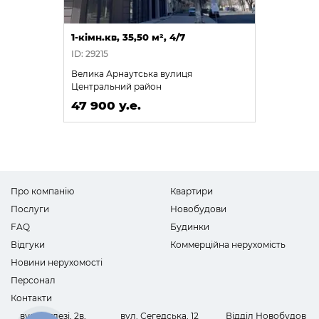
1-кімн.кв, 35,50 м², 4/7
ID: 29215
Велика Арнаутська вулиця
Центральний район
47 900 у.е.
Про компанію
Квартири
Послуги
Новобудови
FAQ
Будинки
Відгуки
Коммерційна нерухомість
Новини нерухомості
Персонал
Контакти
вул. Інглезі, 2в,
вул. Сегедська, 12
Відділ Новобудов