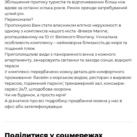
Збільшення притоку туристів та відпочиваючих більш ніж
вдове за останні кілька років. Ринок оренди затребуваний
цілий рік.
Переконали?
Пропонуємо Вам стати власником елітної нерухомості в
одному з комплексів нашого міста -Breeze Marine,
розташованому на 10 ст. Великого Фонтану. Унікальна
особливість комплексу – неймовірна близькість до моря та
піщаний пляж.
Приголомшливі види з панорамного вікна з кожного
апартаменту, зачаровують світанки та заходи сонця, відкриті
тераси.
У комплексі передбачено кожну деталь для комфортного
проживання: басейн з морською водою, ресторан з видовою
терасою, підземний паркінг, тренажерний зал, консьєрж-
сервіс 24/7, цілодобова охорона.
Чи не будинок, а просто мрія!
А дізнатися про всі подробиці придбання можна у нас в
офісі або зателефонувавши.
Поділитися у соцмережах