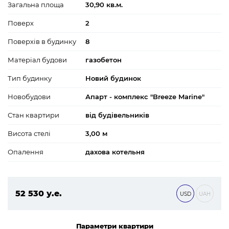
Загальна площа
30,90 кв.м.
Поверх
2
Поверхів в будинку
8
Матеріал будови
газобетон
Тип будинку
Новий будинок
Новобудови
Апарт - комплекс "Breeze Marine"
Стан квартири
від будівельників
Висота стелі
3,00 м
Опалення
дахова котельня
52 530 у.е.
USD
UAH
2 258 790 ₴
Параметри квартири