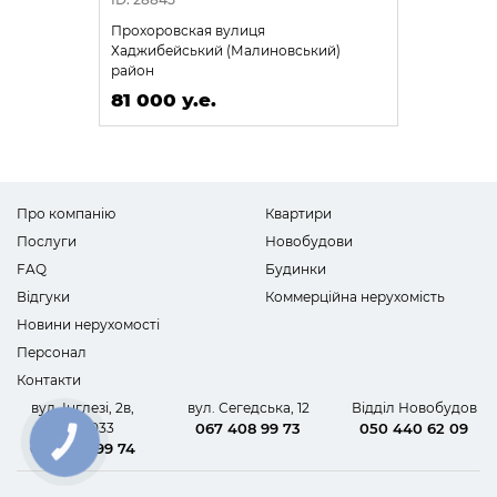
Прохоровская вулиця
Хаджибейський (Малиновський)
район
81 000 у.е.
Про компанію
Квартири
Послуги
Новобудови
FAQ
Будинки
Відгуки
Коммерційна нерухомість
Новини нерухомості
Персонал
Контакти
вул. Інглезі, 2в,
вул. Сегедська, 12
Відділ Новобудов
офіс 1033
067 408 99 73
050 440 62 09
КНОПКА
067 408 99 74
ЗВ'ЯЗКУ