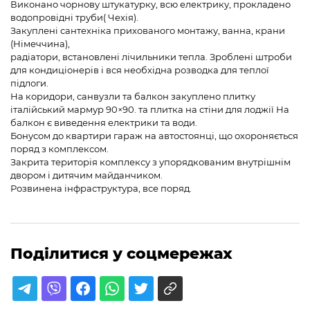
Виконано чорнову штукатурку, всю електрику, прокладено
водопровідні труби( Чехія).
Закуплені сантехніка прихованого монтажу, ванна, крани
(Німеччина),
радіатори, встановлені лічильники тепла. Зроблені штроби
для кондиціонерів і вся необхідна розводка для теплої
підлоги.
На коридори, санвузли та балкон закуплено плитку
італійський мармур 90×90. та плитка на стіни для лоджії На
балкон є виведення електрики та води.
Бонусом до квартири гараж на автостоянці, що охороняється
поряд з комплексом.
Закрита територія комплексу з упорядкованим внутрішнім
двором і дитячим майданчиком.
Розвинена інфраструктура, все поряд.
Поділитися у соцмережах