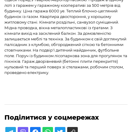
лоті з гаражем у гаражному кооперативі за 500 метрів від
будинку. Ціна гаража 6000 уе. Теплий блочно-цегляний
будинок із газом. Квартира двостороння, у хорошому
житловому стані. Кімнати роздільні, санвузол суміщений.
Мідна проводка, вікна металопластикові із ґратами. З
кімнати вихід на засклений балкон. За домовленістю
залишається меблі та техніка. За будинком є свій доглянутий
палісадник з клумбою, обгороджений сіткою та бетонними
стовпчиками. На подвір'ї дитячий майданчик, футбольне
поле. Поруч із будинком лісопаркова зона для прогулянок та
пікніків. Гараж дворівневий (бетонні плити перекриття)
нульовий та перший поверх зі стелажами, робочим столом,
проведено електрику.
Поділитися у соцмережах