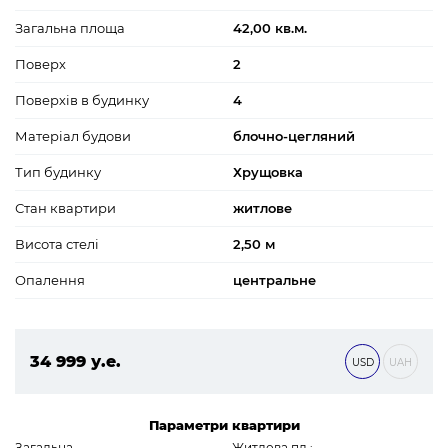
Загальна площа
42,00 кв.м.
Поверх
2
Поверхів в будинку
4
Матеріал будови
блочно-цегляний
Тип будинку
Хрущовка
Стан квартири
житлове
Висота стелі
2,50 м
Опалення
центральне
34 999 у.е.
USD
UAH
1 504 957 ₴
Параметри квартири
Загальна
Житлова пл.: