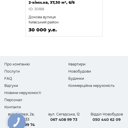
2-кімн.кв, 37,30 м², 6/6
ID: 30188
Докова вулиця
Київський район
30 000 у.е.
Про компанію
Квартири
Послуги
Новобудови
FAQ
Будинки
Відгуки
Коммерційна нерухомість
Новини нерухомості
Персонал
Контакти
вул. Інглезі, 2в,
вул. Сегедська, 12
Відділ Новобудов
офіс 1033
067 408 99 73
050 440 62 09
КНОПКА
067 408 99 74
ЗВ'ЯЗКУ