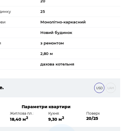
20
динку
25
ови
Монолітно-каркасний
Новий будинок
и
з ремонтом
2,80 м
дахова котельня
е.
USD
UAH
0 ₴
Параметри квартири
Житлова пл.:
Кухня:
Поверх
2
2
20/25
18,40 м
9,30 м