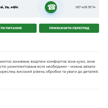
зі, 2в, офіс
067 408 99 74
☎
АТИ ПИТАННЯ
ПРИЗНАЧИТИ ПЕРЕГЛЯД
мотно зонована: виділені комфортна зона кухні, зона
стю укомплектована всім необхідним – можна заїхати
дкреслює високий рівень обробки та уваги до деталей.