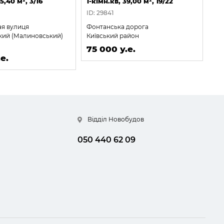
5,40 м², 3/16
1-кімн.кв, 39,00 м², 19/22
1-к
ID: 29841
ID:
я вулиця
Фонтанська дорога
Ку
кий (Малиновський)
Київський район
Пр
75 000 у.е.
75
е.
Відділ Новобудов
050 440 62 09