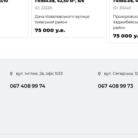
3/10
1-кімн.кв, 42,50 м², 6/6
1-кімн.кв, 4
ID: 23226
ID: 30240
Дача Ковалевського вулиця
Прохоровска
Київський район
Хаджибейсь
район
75 000 у.е.
75 000 у.
вул. Інглезі, 2в, офіс 1033
вул. Сегедська, 12
067 408 99 74
067 408 99 73