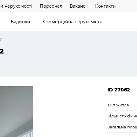
и нерухомості
Персонал
Вакансії
Контакти
Будинки
Коммерційна нерухомість
2
м
2
ID 27062
Тип житла
Кількість кімн
Загальна пло