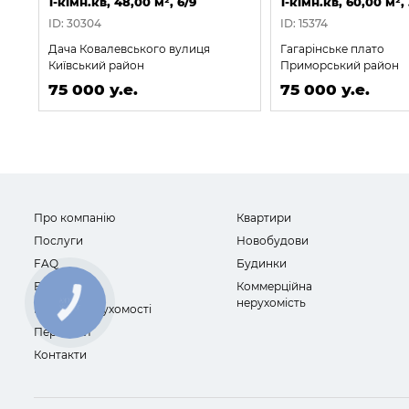
1-кімн.кв, 48,00 м², 6/9
1-кімн.кв, 60,00 м², 
ID: 30304
ID: 15374
Дача Ковалевського вулиця
Гагарінське плато
Київський район
Приморський район
75 000 у.е.
75 000 у.е.
Про компанію
Квартири
Послуги
Новобудови
FAQ
Будинки
Відгуки
Коммерційна
нерухомість
Новини нерухомості
Персонал
Контакти