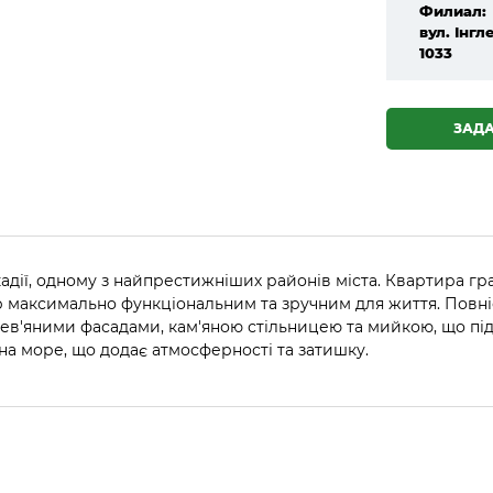
Филиал:
вул. Інгле
1033
ЗАД
адії, одному з найпрестижніших районів міста. Квартира гра
ір максимально функціональним та зручним для життя. Повні
ерев'яними фасадами, кам'яною стільницею та мийкою, що пі
на море, що додає атмосферності та затишку.