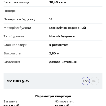
Загальна площа
38,40 кв.м.
Поверх
1
Поверхів в будинку
18
Матеріал будови
Монолітно-каркасний
Тип будинку
Новий будинок
Стан квартири
з ремонтом
Висота стелі
2,80 м
Опалення
дахова котельня
57 000 у.е.
USD
UAH
2 451 000 ₴
Параметри квартири
Загальна
Житлова пл.:
2
2