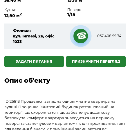
38,40 м
15,10 м
Кухня:
Поверх
2
1/18
12,90 м
Филиал:
вул. Інглезі, 2в, офіс
067 408 99 74
1033
☎
ЗАДАТИ ПИТАННЯ
ПРИЗНАЧИТИ ПЕРЕГЛЯД
Опис об'екту
ID 26813 Продається затишна однокімнатна квартира на
вулиці Проценка. Житловий будинок розташований на
території, що охороняється, що забезпечує додаткову
безпеку та комфорт. Квартира знаходиться на першому
поверсі та стане чудовим варіантом як для проживання, так і
для ведення бізнесу. У приміщенні залишаються всі