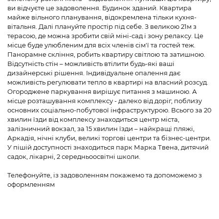
ви відчуєте це задоволення. Будинок зданий. Квартира
майже вільного планування, відокремлена тільки кухня-
вітальня. Далі плануйте простір під себе. З великою 21м з
терасою, де можна зробити свій міні-сад і зону релаксу. Це
місце буде улюбленим для всіх членів сім'ї та гостей теж.
Панорамне скління, робить квартиру світлою та затишною.
Відсутність стін – можливість втілити будь-які ваші
дизайнерські рішення. Індивідуальне опалення дає
можливість регулювати тепло в квартирі на власний розсуд.
Огороджене паркування вирішує питання з машиною. А
місце розташування комплексу - далеко від доріг, поблизу
основних соціально-побутової інфраструктурою. Всього за 20
хвилин їзди від комплексу знаходиться центр міста,
залізничний вокзал, за 15 хвилин їзди – найкращі пляжі,
Аркадія, нічні клуби, великі торгові центри та бізнес-центри.
У пішій доступності знаходиться парк Марка Твена, дитячий
садок, лікарні, 2 середньоосвітні школи.
Телефонуйте, із задоволенням покажемо та допоможемо з
оформленням