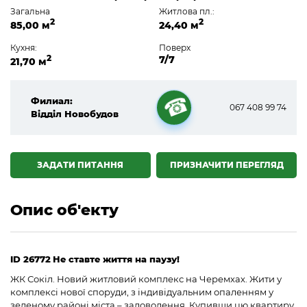
Загальна
Житлова пл.:
2
2
85,00 м
24,40 м
Кухня:
Поверх
2
7/7
21,70 м
Филиал:
067 408 99 74
Відділ Новобудов
☎
ЗАДАТИ ПИТАННЯ
ПРИЗНАЧИТИ ПЕРЕГЛЯД
Опис об'екту
ID 26772
Не ставте життя на паузу!
ЖК Сокіл. Новий житловий комплекс на Черемхах. Жити у
комплексі нової споруди, з індивідуальним опаленням у
зеленому районі міста – задоволення. Купивши цю квартиру,