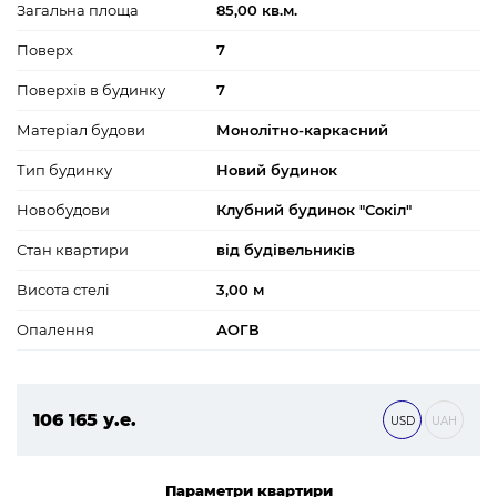
Загальна площа
85,00 кв.м.
Поверх
7
Поверхів в будинку
7
Матеріал будови
Монолітно-каркасний
Тип будинку
Новий будинок
Новобудови
Клубний будинок "Сокіл"
Стан квартири
від будівельників
Висота стелі
3,00 м
Опалення
АОГВ
106 165 у.е.
USD
UAH
4 565 095 ₴
Параметри квартири