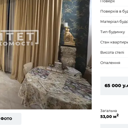
Поверх
Поверхів в бу
Матеріал буд
Тип будинку
Стан квартир
Висота стелі
Опалення
65 000 у.
2 795 00
Загальна
2
53,00 м
9 ФОТО