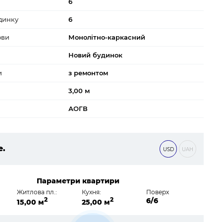
6
динку
6
ови
Монолітно-каркасний
Новий будинок
и
з ремонтом
3,00 м
АОГВ
е.
USD
UAH
0 ₴
Параметри квартири
Житлова пл.:
Кухня:
Поверх
2
2
6/6
15,00 м
25,00 м