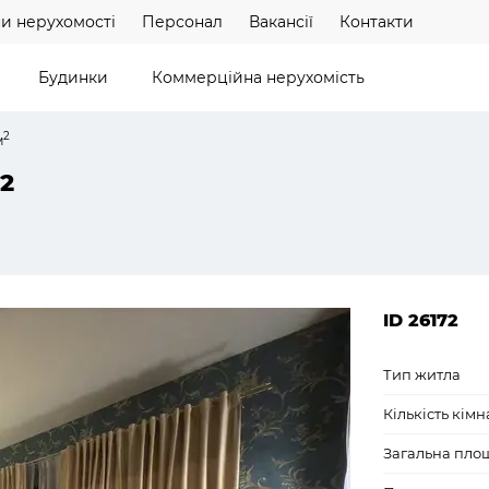
и нерухомості
Персонал
Вакансії
Контакти
Будинки
Коммерційна нерухомість
2
м
2
ID 26172
Тип житла
Кількість кімн
Загальна пло