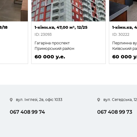
8/18
1-кімн.кв, 47,00 м², 12/25
1-кімн.кв, 4
ID: 23093
ID: 30222
Гагаріна проспект
Перлинна в
Приморський район
Київський р
60 000 у.е.
60 000 у
вул. Інглезі, 2в, офіс 1033
вул. Сегедська, 12
067 408 99 74
067 408 99 73