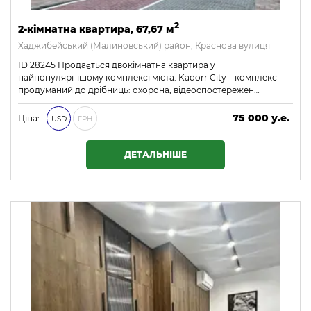
2
2-кімнатна квартира, 67,67 м
Хаджибейський (Малиновський) район, Краснова вулиця
ID 28245 Продається двокімнатна квартира у
найпопулярнішому комплексі міста. Kadorr City – комплекс
продуманий до дрібниць: охорона, відеоспостережен…
75 000 у.е.
Ціна:
USD
ГРН
3 225 000 ₴
ДЕТАЛЬНІШЕ