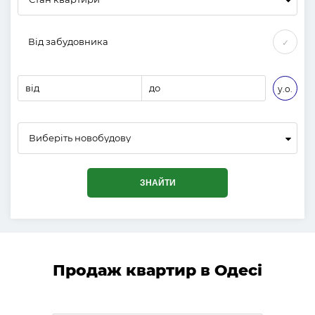
Від забудовника
✓
від
до
у.о.
Виберіть новобудову
ЗНАЙТИ
Продаж квартир в Одесі