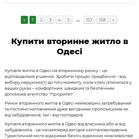
«
1
2
3
4
5
…
157
158
»
Купити вторинне житло в
Одесі
Купівля житла в Одесі на вторинному ринку – це
відповідальне рішення. Зробити процес придбання – від
вибору нерухомості до того моменту, коли ключ опиниться у
ваших руках – комфортним, швидким та безпечним
допоможе агентство "Пріоритет".
Ринок вторинного житла в Одесі неймовірно затребуваний
та постійно наповнений дуже вигідними пропозиціями як
від забудовників, так і від господарів.
Купівля вторинного житла в Одесі від власника або ж від
забудовника - це насамперед вигідне капіталовкладення.
Туристичний місто відкриває безліч відмінних можливостей