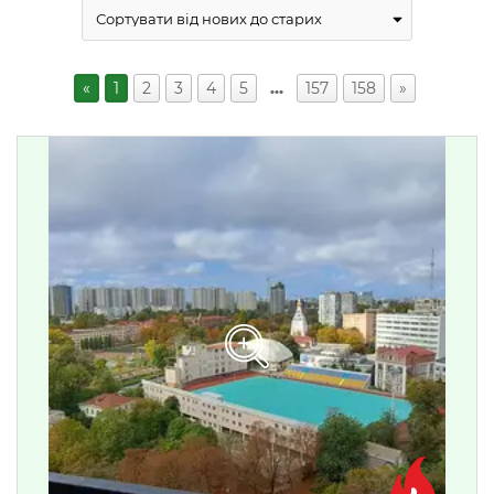
«
1
2
3
4
5
…
157
158
»