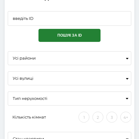
ПОШУК ЗА ID
Усі райони
Усі вулиці
Кількість кімнат
1
2
3
4+
Стан квартири