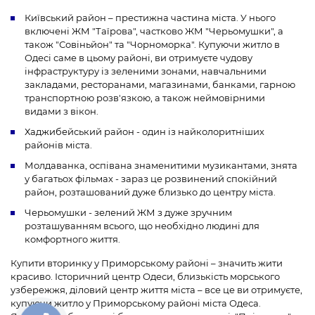
Київський район – престижна частина міста. У нього
включені ЖМ "Таїрова", частково ЖМ "Черьомушки", а
також "Совіньйон" та "Чорноморка". Купуючи житло в
Одесі саме в цьому районі, ви отримуєте чудову
інфраструктуру із зеленими зонами, навчальними
закладами, ресторанами, магазинами, банками, гарною
транспортною розв'язкою, а також неймовірними
видами з вікон.
Хаджибейський район - один із найколоритніших
районів міста.
Молдаванка, оспівана знаменитими музикантами, знята
у багатьох фільмах - зараз це розвинений спокійний
район, розташований дуже близько до центру міста.
Черьомушки - зелений ЖМ з дуже зручним
розташуванням всього, що необхідно людині для
комфортного життя.
Купити вторинку у Приморському районі – значить жити
красиво. Історичний центр Одеси, близькість морського
узбережжя, діловий центр життя міста – все це ви отримуєте,
купуючи житло у Приморському районі міста Одеса.