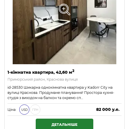
2
1-кімнатна квартира, 42,60 м
Приморський район, Краснова вулиця
id-28530 Шикарна однокімнатна квартира у Kadorr City на
вулиці Краснова. Продумане планування! Простора кухня-
студія з виходом на балкон та окремо сп…
82 000 у.е.
Ціна:
USD
ГРН
3 526 000 ₴
ДЕТАЛЬНІШЕ