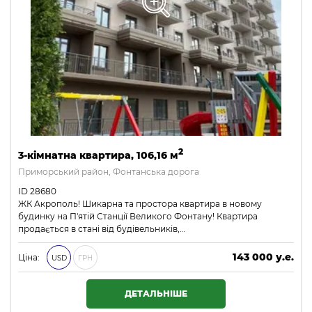
2
3-кімнатна квартира, 106,16 м
Приморський район, Фонтанська дорога
ID 28680
ЖК Акрополь! Шикарна та простора квартира в новому
будинку на П'ятій Станції Великого Фонтану! Квартира
продається в стані від будівельників,…
143 000 у.е.
Ціна:
USD
ГРН
6 149 000 ₴
ДЕТАЛЬНІШЕ