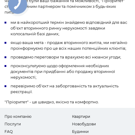
Якими б не були ваші бажання та можливості, "Пріоритет"
стане надійним партнером та помічником з будь-яких
питань:
ми в найкоротший термін знайдемо відповідний для вас
об'єкт вторинного ринку нерухомості завдяки
колосальній базі даних;
якщо ваша мета - продаж вторинного житла, ми негайно
проінформуємо про це всіх наших потенційних клієнтів;
проведемо переговори та врахуємо всі нюанси угоди;
проконсультуємо щодо оформлення необхідних
документів при придбанні або продажу вторинної
нерухомості;
перевіримо об'єкт на заборгованість та актуальність
реєстрації.
"Пріоритет" - це швидко, якісно та комфортно.
Про компанію
Квартири
Послуги
Новобудови
FAQ
Будинки