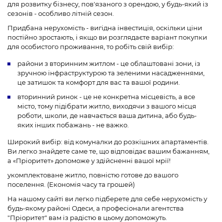
для розвитку бізнесу, пов'язаного з орендою, у будь-який із
сезонів - особливо літній сезон.
Придбана нерухомість - вигідна інвестиція, оскільки ціни
постійно зростають, і якщо ви розглядаєте варіант покупки
для особистого проживання, то робіть свій вибір:
райони з вторинним житлом - це облаштовані зони, із
зручною інфраструктурою та зеленими насадженнями,
це затишок та комфорт для вас та вашої родини.
вторинний ринок - це не конкретна місцевість, а все
місто, тому підібрати житло, виходячи з вашого місця
роботи, школи, де навчається ваша дитина, або будь-
яких інших побажань - не важко.
Широкий вибір: від комуналки до розкішних апартаментів.
Ви легко знайдете саме те, що відповідає вашим бажанням,
а «Пріоритет» допоможе у здійсненні вашої мрії!
укомплектоване житло, повністю готове до вашого
поселення. (Економія часу та грошей)
На нашому сайті ви легко підберете для себе нерухомість у
будь-якому районі Одеси, а професіонали агентства
"Пріоритет" вам із радістю в цьому допоможуть.