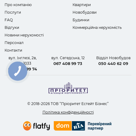
Про компанію
Квартири
Послуги
Новобудови
FAQ
Будинки
Відгуки
Коммерційна нерухомість
Новини нерухомості
Персонал
Контакти
вул. Інглезі, 2в,
вул. Сегедська, 12
Відділ Новобудов
офіс 1033
067 408 99 73
050 440 62 09
067 408 99 74
КНОПКА
ЗВ'ЯЗКУ
© 2018-2026 ТОВ “Пріоритет Естейт Бізнес”
Політика конфіденційності