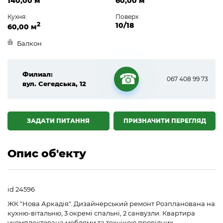
140,00 м
60,00 м
Кухня:
Поверх
2
10/18
60,00 м
Балкон
Филиал:
067 408 99 73
вул. Сегедська, 12
☎
ЗАДАТИ ПИТАННЯ
ПРИЗНАЧИТИ ПЕРЕГЛЯД
Опис об'екту
id 24596
ЖК "Нова Аркадія". Дизайнерський ремонт Розпланована на
кухню-вітальню, 3 окремі спальні, 2 санвузли. Квартира
укомплектована меблями та технікою провідних