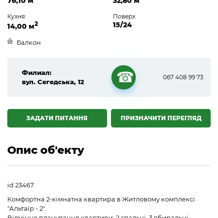
76,10 м
32,80 м
Кухня:
Поверх
2
15/24
14,00 м
Балкон
Филиал:
067 408 99 73
вул. Сегедська, 12
☎
ЗАДАТИ ПИТАННЯ
ПРИЗНАЧИТИ ПЕРЕГЛЯД
Опис об'екту
id 23467
Комфортна 2-кімнатна квартира в Житловому комплексі
"Альтаїр - 2".
Відмінне планування квартири: 2 спальні, 3 вбиральні,