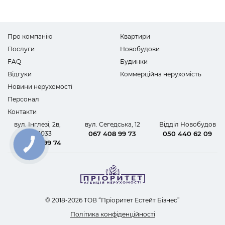
Про компанію
Квартири
Послуги
Новобудови
FAQ
Будинки
Відгуки
Коммерційна нерухомість
Новини нерухомості
Персонал
Контакти
вул. Інглезі, 2в,
вул. Сегедська, 12
Відділ Новобудов
офіс 1033
067 408 99 73
050 440 62 09
067 408 99 74
КНОПКА
ЗВ'ЯЗКУ
© 2018-2026 ТОВ “Пріоритет Естейт Бізнес”
Політика конфіденційності