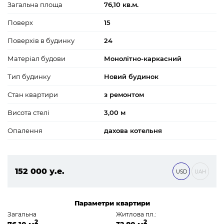
Загальна площа
76,10 кв.м.
Поверх
15
Поверхів в будинку
24
Матеріал будови
Монолітно-каркасний
Тип будинку
Новий будинок
Стан квартири
з ремонтом
Висота стелі
3,00 м
Опалення
дахова котельня
152 000 у.е.
USD
UAH
6 536 000 ₴
Параметри квартири
Загальна
Житлова пл.:
2
2