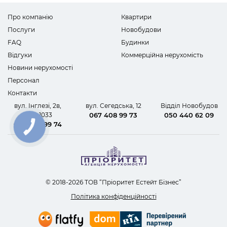
Про компанію
Квартири
Послуги
Новобудови
FAQ
Будинки
Відгуки
Коммерційна нерухомість
Новини нерухомості
Персонал
Контакти
вул. Інглезі, 2в,
вул. Сегедська, 12
Відділ Новобудов
офіс 1033
067 408 99 73
050 440 62 09
067 408 99 74
КНОПКА
ЗВ'ЯЗКУ
© 2018-2026 ТОВ “Пріоритет Естейт Бізнес”
Політика конфіденційності