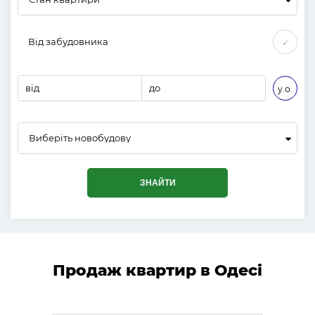
Від забудовника
✓
від
до
у.о.
Виберіть новобудову
ЗНАЙТИ
Продаж квартир в Одесі