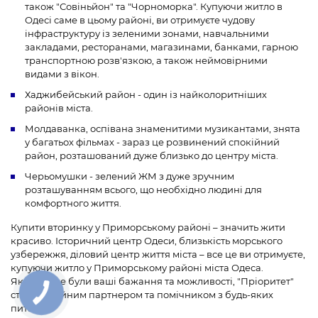
також "Совіньйон" та "Чорноморка". Купуючи житло в
Одесі саме в цьому районі, ви отримуєте чудову
інфраструктуру із зеленими зонами, навчальними
закладами, ресторанами, магазинами, банками, гарною
транспортною розв'язкою, а також неймовірними
видами з вікон.
Хаджибейський район - один із найколоритніших
районів міста.
Молдаванка, оспівана знаменитими музикантами, знята
у багатьох фільмах - зараз це розвинений спокійний
район, розташований дуже близько до центру міста.
Черьомушки - зелений ЖМ з дуже зручним
розташуванням всього, що необхідно людині для
комфортного життя.
Купити вторинку у Приморському районі – значить жити
красиво. Історичний центр Одеси, близькість морського
узбережжя, діловий центр життя міста – все це ви отримуєте,
купуючи житло у Приморському районі міста Одеса.
Якими б не були ваші бажання та можливості, "Пріоритет"
стане надійним партнером та помічником з будь-яких
питань: