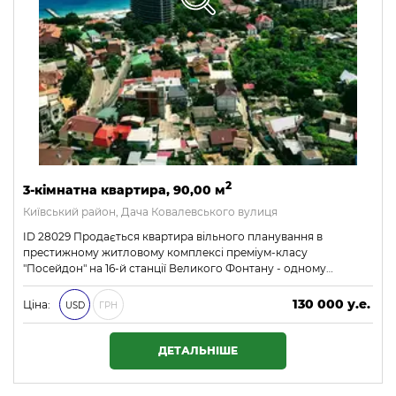
2
3-кімнатна квартира, 90,00 м
Київський район, Дача Ковалевського вулиця
ID 28029 Продається квартира вільного планування в
престижному житловому комплексі преміум-класу
"Посейдон" на 16-й станції Великого Фонтану - одному…
130 000 у.е.
Ціна:
USD
ГРН
5 590 000 ₴
ДЕТАЛЬНІШЕ