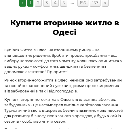
«
1
2
3
4
5
…
156
157
»
Купити вторинне житло в
Одесі
Купівля житла в Одесі на вторинному ринку – це
відповідальне рішення. Зробити процес придбання – від
вибору нерухомості до того моменту, коли ключ опиниться у
ваших руках – комфортним, швидким та безпечним
допоможе агентство "Пріоритет".
Ринок вторинного житла в Одесі неймовірно затребуваний
та постійно наповнений дуже вигідними пропозиціями як
від забудовників, так і від господарів.
Купівля вторинного житла в Одесі від власника або ж від
забудовника - це насамперед вигідне капіталовкладення.
Туристичний місто відкриває безліч відмінних можливостей
для розвитку бізнесу, пов'язаного з орендою, у будь-який із
сезонів - особливо літній сезон.