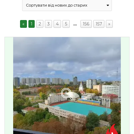
«
1
2
3
4
5
…
156
157
»