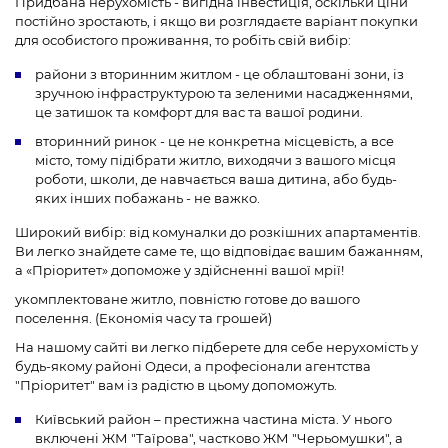
Придбана нерухомість - вигідна інвестиція, оскільки ціни
постійно зростають, і якщо ви розглядаєте варіант покупки
для особистого проживання, то робіть свій вибір:
райони з вторинним житлом - це облаштовані зони, із
зручною інфраструктурою та зеленими насадженнями,
це затишок та комфорт для вас та вашої родини.
вторинний ринок - це не конкретна місцевість, а все
місто, тому підібрати житло, виходячи з вашого місця
роботи, школи, де навчається ваша дитина, або будь-
яких інших побажань - не важко.
Широкий вибір: від комуналки до розкішних апартаментів.
Ви легко знайдете саме те, що відповідає вашим бажанням,
а «Пріоритет» допоможе у здійсненні вашої мрії!
укомплектоване житло, повністю готове до вашого
поселення. (Економія часу та грошей)
На нашому сайті ви легко підберете для себе нерухомість у
будь-якому районі Одеси, а професіонали агентства
"Пріоритет" вам із радістю в цьому допоможуть.
Київський район – престижна частина міста. У нього
включені ЖМ "Таїрова", частково ЖМ "Черьомушки", а