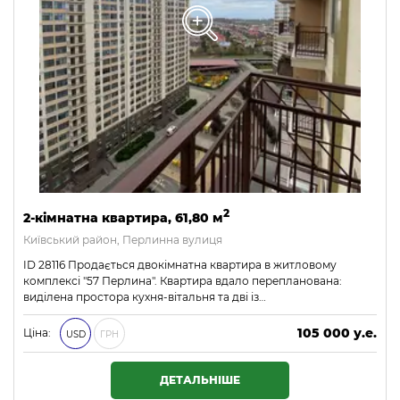
2
2-кімнатна квартира, 61,80 м
Київський район, Перлинна вулиця
ID 28116 Продається двокімнатна квартира в житловому
комплексі "57 Перлина". Квартира вдало перепланована:
виділена простора кухня-вітальня та дві із…
105 000 у.е.
Ціна:
USD
ГРН
4 515 000 ₴
ДЕТАЛЬНІШЕ