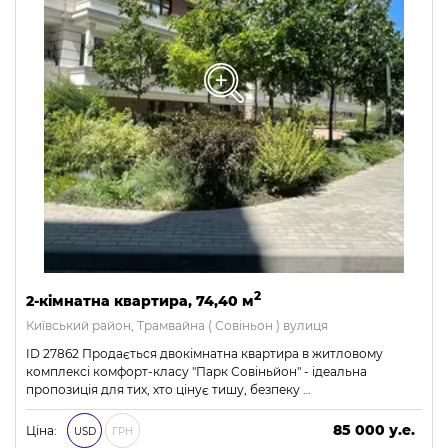
2
2-кімнатна квартира, 74,40 м
Київський район, Трамвайна ( Совіньон ) вулиця
ID 27862 Продається двокімнатна квартира в житловому
комплексі комфорт-класу "Парк Совіньйон" - ідеальна
пропозиція для тих, хто цінує тишу, безпеку …
85 000 у.е.
Ціна:
USD
ГРН