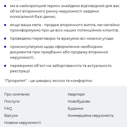
ми в найкоротший термін знайдемо відповідний для вас
об'єкт вторинного ринку нерухомості завдяки
колосальній базі даних;
якщо ваша мета - продаж вторинного житла, ми негайно
проінформуємо про це всіх наших потенційних клієнтів;
проведемо переговори та врахуємо всі нюанси угоди;
проконсультуємо щодо оформлення необхідних
документів при придбанні або продажу вторинної
нерухомості;
перевіримо об'єкт на заборгованість та актуальність
реєстрації.
"Пріоритет" - це швидко, якісно та комфортно.
Про компанію
Квартири
Послуги
Новобудови
FAQ
Будинки
Відгуки
Коммерційна нерухомість
Новини нерухомості