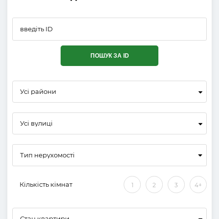
ПОШУК ЗА ID
Усі райони
Усі вулиці
Кількість кімнат
1
2
3
4+
Стан квартири