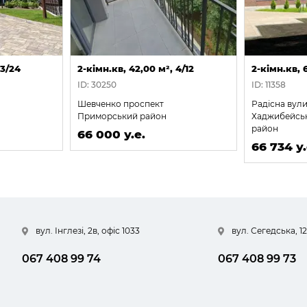
 3/24
2-кімн.кв, 42,00 м², 4/12
2-кімн.кв, 6
ID: 30250
ID: 11358
Шевченко проспект
Радісна вул
Приморський район
Хаджибейсь
район
66 000 у.е.
66 734 у.
вул. Інглезі, 2в, офіс 1033
вул. Сегедська, 12
067 408 99 74
067 408 99 73