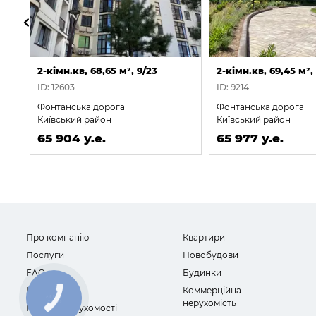
2-кімн.кв, 68,65 м², 9/23
2-кімн.кв, 69,45 м²,
ID: 12603
ID: 9214
Фонтанська дорога
Фонтанська дорога
Київський район
Київський район
65 904 у.е.
65 977 у.е.
Про компанію
Квартири
Послуги
Новобудови
FAQ
Будинки
Відгуки
Коммерційна
нерухомість
Новини нерухомості