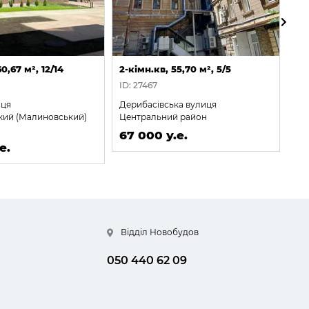
0,67 м², 12/14
2-кімн.кв, 55,70 м², 5/5
2-к
ID: 27467
ID:
иця
Дерибасівська вулиця
Літ
кий (Малиновський)
Центральний район
Пр
67 000 у.е.
67
е.
Відділ Новобудов
050 440 62 09