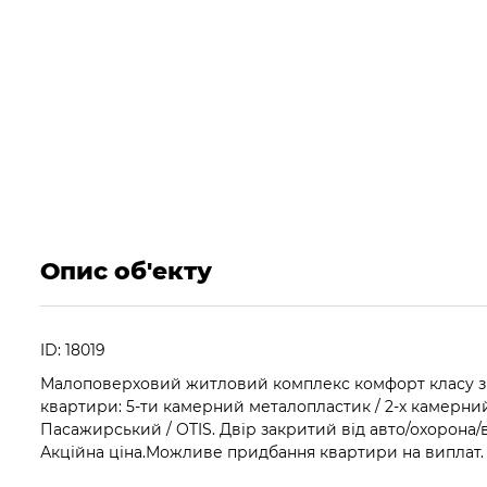
Опис об'екту
ID: 18019
Малоповерховий житловий комплекс комфорт класу зі 
квартири: 5-ти камерний металопластик / 2-х камерний
Пасажирський / OTIS. Двір закритий від авто/охорона/
Акційна ціна.Можливе придбання квартири на виплат.