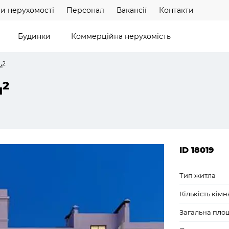
и нерухомості
Персонал
Вакансії
Контакти
Будинки
Коммерційна нерухомість
2
м
2
м
ID 18019
Тип житла
Кількість кімн
Загальна пло