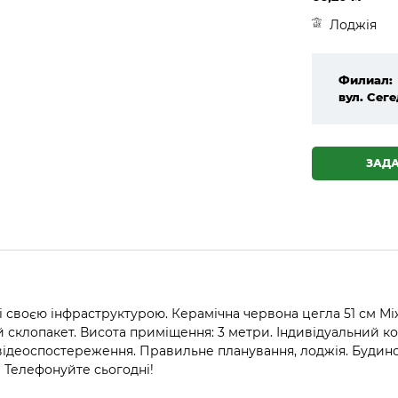
Лоджія
Филиал:
вул. Сеге
ЗАД
своєю інфраструктурою. Керамічна червона цегла 51 см Між
 склопакет. Висота приміщення: 3 метри. Індивідуальний к
відеоспостереження. Правильне планування, лоджія. Будинок
 Телефонуйте сьогодні!