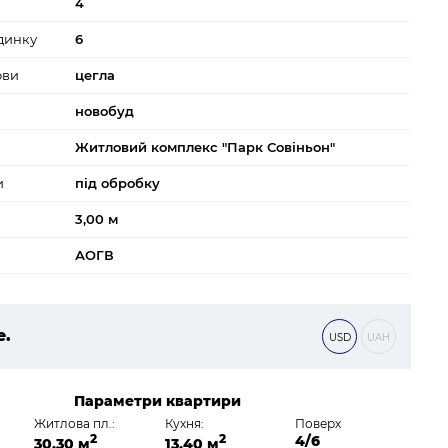
4
динку
6
ови
цегла
новобуд
Житловий комплекс "Парк Совіньон"
и
під обробку
3,00 м
АОГВ
е.
USD
UAH
2 ₴
Параметри квартири
Житлова пл.:
Кухня:
Поверх
2
2
4/6
30,30 м
13,40 м