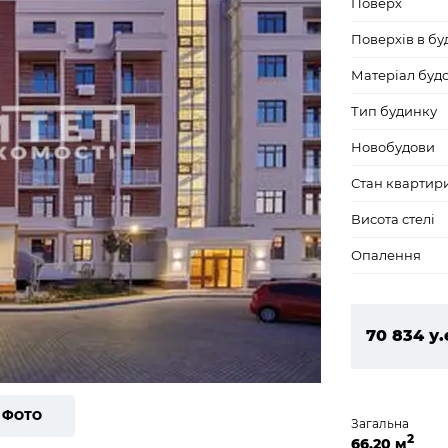
Поверх
Поверхів в бу
Матеріал буд
Тип будинку
Новобудови
Стан квартир
Висота стелі
Опалення
70 834 у.
3 045 86
7 ФОТО
Загальна
2
66,20 м